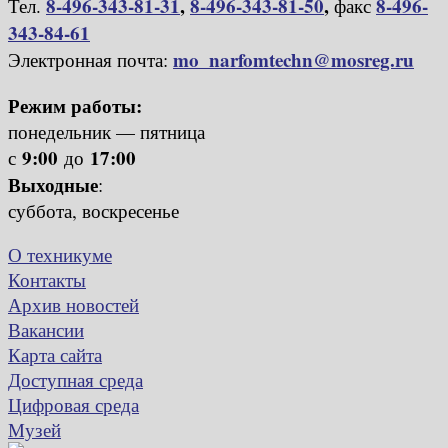
8-496-343-81-31
,
8-496-343-81-50
,
8-496-
Тел.
факс
343-84-61
mo_narfomtechn@mosreg.ru
Электронная почта:
Режим работы:
понедельник — пятница
9:00
17:00
с
до
Выходные
:
суббота, воскресенье
О техникуме
Контакты
Архив новостей
Вакансии
Карта сайта
Доступная среда
Цифровая среда
Музей