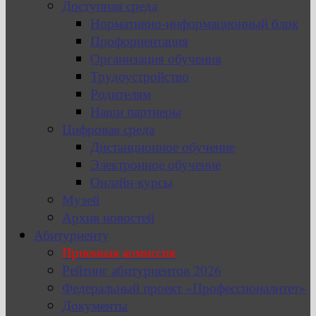
Доступная среда
Нормативно-информационный блок
Профориентация
Организация обучения
Трудоустройство
Родителям
Наши партнеры
Цифровая среда
Дистанционное обучение
Электронное обучение
Онлайн-курсы
Музей
Архив новостей
Абитуриенту
Приемная комиссия
Рейтинг абитуриентов 2026
Федеральный проект «Профессионалитет»
Документы