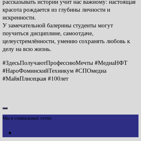
рассказывать истории учит нас важному: настоящая
красота рождается из глубины личности и
искренности.
У замечательной балерины студенты могут
поучиться дисциплине, самоотдаче,
целеустремлённости, умению сохранять любовь к
делу на всю жизнь.
#ЗдесьПолучаютПрофессиюМечты #МедиаНФТ
#НароФоминскийТехникум #СПОмедиа
#МайяПлисецкая #100лет
Мы в социальных сетях