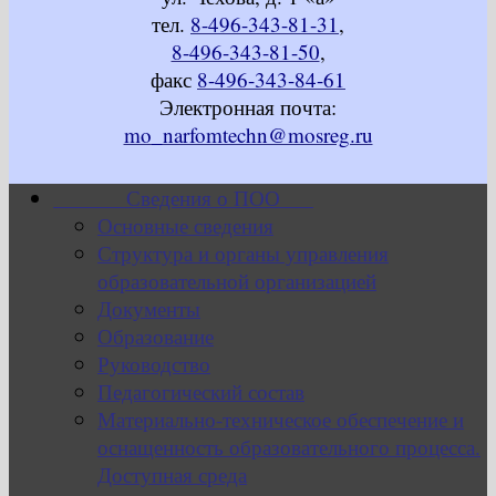
тел.
8-496-343-81-31
,
8-496-343-81-50
,
факс
8-496-343-84-61
Электронная почта:
mo_narfomtechn@mosreg.ru
Сведения о ПОО
Основные сведения
Структура и органы управления
образовательной организацией
Документы
Образование
Руководство
Педагогический состав
Материально-техническое обеспечение и
оснащенность образовательного процесса.
Доступная среда