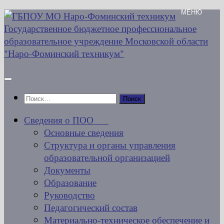
Перейти
к
содержимому
Найти:
Сведения о ПОО
Основные сведения
Структура и органы управления
образовательной организацией
Документы
Образование
Руководство
Педагогический состав
Материально-техническое обеспечение и