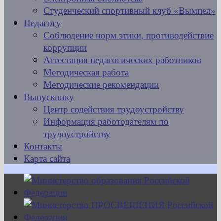
Студенческий спортивный клуб «Вымпел»
Педагогу
Соблюдение норм этики, противодействие
коррупции
Аттестация педагогических работников
Методическая работа
Методические рекомендации
Выпускнику
Центр содействия трудоустройству
Информация работодателям по
трудоустройству
Контакты
Карта сайта