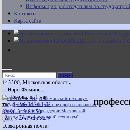
Информация работодателям по трудоустрой
Контакты
Карта сайта
Найти:
143300, Московская область,
г. Наро-Фоминск,
ул. Чехова, д. 1 «а»
професс
тел.
8-496-343-81-31
,
8-496-343-81-50
,
факс
8-496-343-84-61
Электронная почта: