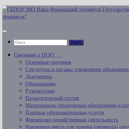
Перейти
к
содержимому
Найти:
Сведения о ПОО
Основные сведения
Структура и органы управления образовате
Документы
Образование
Руководство
Педагогический состав
Материально-техническое обеспечение и ос
Платные образовательные услуги
Финансово-хозяйственная деятельность
Вакантные места для приема (перевода) об