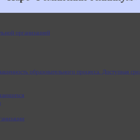
льной организацией
нащенность образовательного процесса. Доступная сре
учающихся
я
ганизации