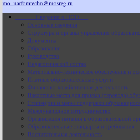
mo_narfomtechn@mosreg.ru
Сведения о ПОО
Основные сведения
Структура и органы управления образовате
Документы
Образование
Руководство
Педагогический состав
Материально-техническое обеспечение и ос
Платные образовательные услуги
Финансово-хозяйственная деятельность
Вакантные места для приема (перевода) об
Стипендии и меры поддержки обучающихс
Международное сотрудничество
Организация питания в образовательной ор
Образовательные стандарты и требования
Воспитательная деятельность