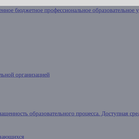
льной организацией
нащенность образовательного процесса. Доступная сре
учающихся