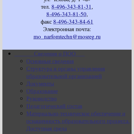
тел.
8-496-343-81-31
,
8-496-343-81-50
,
факс
8-496-343-84-61
Электронная почта:
mo_narfomtechn@mosreg.ru
Сведения о ПОО
Основные сведения
Структура и органы управления
образовательной организацией
Документы
Образование
Руководство
Педагогический состав
Материально-техническое обеспечение и
оснащенность образовательного процесса.
Доступная среда