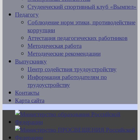
Студенческий спортивный клуб «Вымпел»
Педагогу
Соблюдение норм этики, противодействие
коррупции
Аттестация педагогических работников
Методическая работа
Методические рекомендации
Выпускнику
Центр содействия трудоустройству
Информация работодателям по
трудоустройству
Контакты
Карта сайта