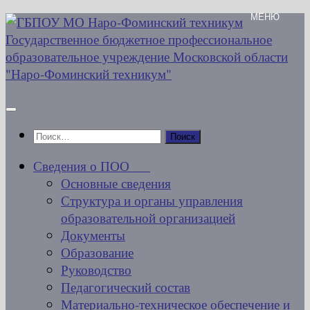
Перейти
к
содержимому
Найти:
Сведения о ПОО
Основные сведения
Структура и органы управления
образовательной организацией
Документы
Образование
Руководство
Педагогический состав
Материально-техническое обеспечение и