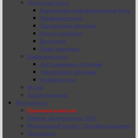
Доступная среда
Нормативно-информационный блок
Профориентация
Организация обучения
Трудоустройство
Родителям
Наши партнеры
Цифровая среда
Дистанционное обучение
Электронное обучение
Онлайн-курсы
Музей
Архив новостей
Абитуриенту
Приемная комиссия
Рейтинг абитуриентов 2026
Федеральный проект «Профессионалитет»
Документы