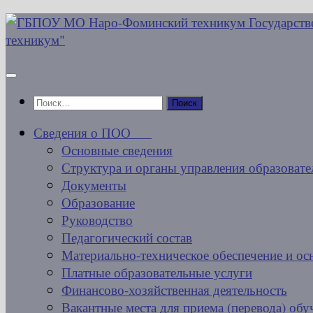
Перейти
к
содержимому
Найти:
Сведения о ПОО
Основные сведения
Структура и органы управления образовате
Документы
Образование
Руководство
Педагогический состав
Материально-техническое обеспечение и ос
Платные образовательные услуги
Финансово-хозяйственная деятельность
Вакантные места для приема (перевода) об