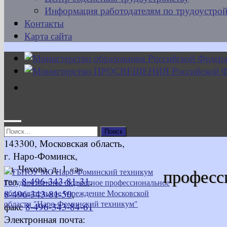
Информация работодателям по трудоустрой
Контакты
Карта сайта
Найти:
143300, Московская область,
г. Наро-Фоминск,
ул. Чехова, д. 1 «а»
професс
тел.
8-496-343-81-31
,
8-496-343-81-50
,
факс
8-496-343-84-61
Электронная почта: