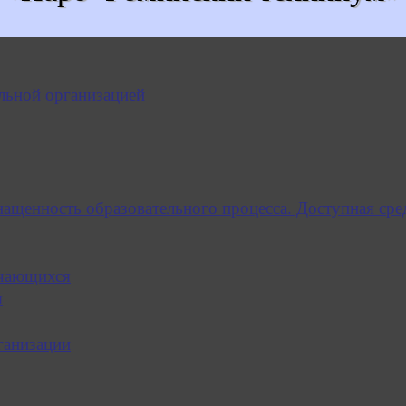
льной организацией
нащенность образовательного процесса. Доступная сре
учающихся
я
ганизации