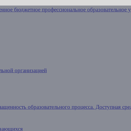
льной организацией
нащенность образовательного процесса. Доступная сре
учающихся