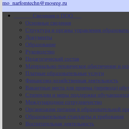
mo_narfomtechn@mosreg.ru
Сведения о ПОО
Основные сведения
Структура и органы управления образовате
Документы
Образование
Руководство
Педагогический состав
Материально-техническое обеспечение и ос
Платные образовательные услуги
Финансово-хозяйственная деятельность
Вакантные места для приема (перевода) об
Стипендии и меры поддержки обучающихс
Международное сотрудничество
Организация питания в образовательной ор
Образовательные стандарты и требования
Воспитательная деятельность