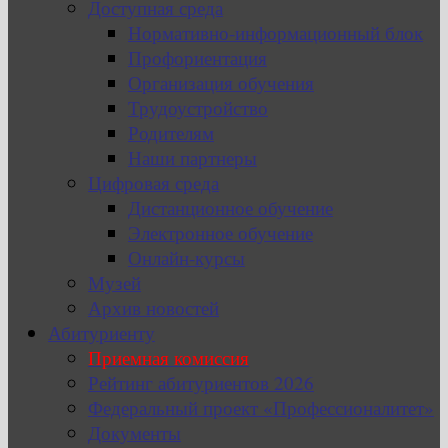
Доступная среда
Нормативно-информационный блок
Профориентация
Организация обучения
Трудоустройство
Родителям
Наши партнеры
Цифровая среда
Дистанционное обучение
Электронное обучение
Онлайн-курсы
Музей
Архив новостей
Абитуриенту
Приемная комиссия
Рейтинг абитуриентов 2026
Федеральный проект «Профессионалитет»
Документы