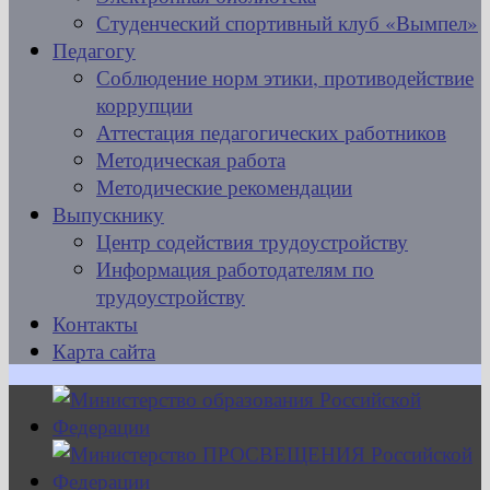
Студенческий спортивный клуб «Вымпел»
Педагогу
Соблюдение норм этики, противодействие
коррупции
Аттестация педагогических работников
Методическая работа
Методические рекомендации
Выпускнику
Центр содействия трудоустройству
Информация работодателям по
трудоустройству
Контакты
Карта сайта