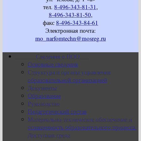
тел.
8-496-343-81-31
,
8-496-343-81-50
,
факс
8-496-343-84-61
Электронная почта:
mo_narfomtechn@mosreg.ru
Сведения о ПОО
Основные сведения
Структура и органы управления
образовательной организацией
Документы
Образование
Руководство
Педагогический состав
Материально-техническое обеспечение и
оснащенность образовательного процесса.
Доступная среда