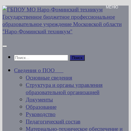
Перейти
к
содержимому
Найти:
Сведения о ПОО
Основные сведения
Структура и органы управления
образовательной организацией
Документы
Образование
Руководство
Педагогический состав
Материально-техническое обеспечение и