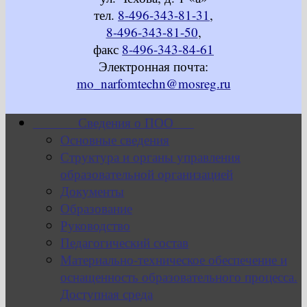
тел.
8-496-343-81-31
,
8-496-343-81-50
,
факс
8-496-343-84-61
Электронная почта:
mo_narfomtechn@mosreg.ru
Сведения о ПОО
Основные сведения
Структура и органы управления
образовательной организацией
Документы
Образование
Руководство
Педагогический состав
Материально-техническое обеспечение и
оснащенность образовательного процесса.
Доступная среда