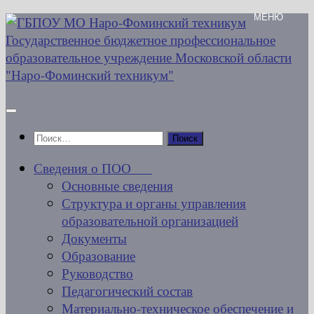
Перейти
к
содержимому
Найти:
Сведения о ПОО
Основные сведения
Структура и органы управления
образовательной организацией
Документы
Образование
Руководство
Педагогический состав
Материально-техническое обеспечение и