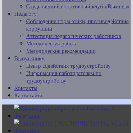
Студенческий спортивный клуб «Вымпел»
Педагогу
Соблюдение норм этики, противодействие
коррупции
Аттестация педагогических работников
Методическая работа
Методические рекомендации
Выпускнику
Центр содействия трудоустройству
Информация работодателям по
трудоустройству
Контакты
Карта сайта