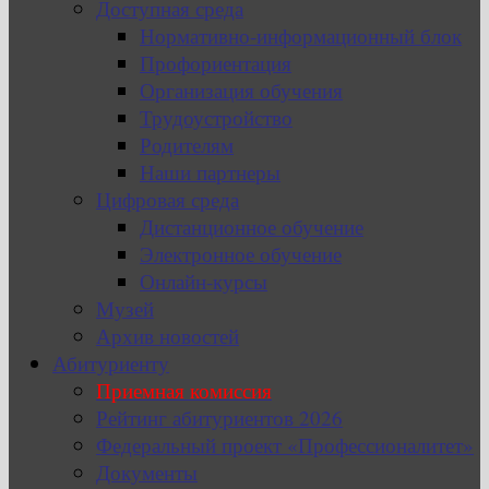
Доступная среда
Нормативно-информационный блок
Профориентация
Организация обучения
Трудоустройство
Родителям
Наши партнеры
Цифровая среда
Дистанционное обучение
Электронное обучение
Онлайн-курсы
Музей
Архив новостей
Абитуриенту
Приемная комиссия
Рейтинг абитуриентов 2026
Федеральный проект «Профессионалитет»
Документы