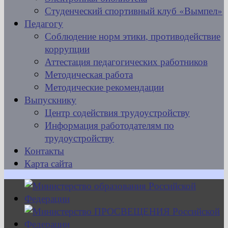
Студенческий спортивный клуб «Вымпел»
Педагогу
Соблюдение норм этики, противодействие
коррупции
Аттестация педагогических работников
Методическая работа
Методические рекомендации
Выпускнику
Центр содействия трудоустройству
Информация работодателям по
трудоустройству
Контакты
Карта сайта