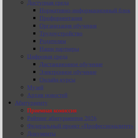
Доступная среда
Нормативно-информационный блок
Профориентация
Организация обучения
Трудоустройство
Родителям
Наши партнеры
Цифровая среда
Дистанционное обучение
Электронное обучение
Онлайн-курсы
Музей
Архив новостей
Абитуриенту
Приемная комиссия
Рейтинг абитуриентов 2026
Федеральный проект «Профессионалитет»
Документы