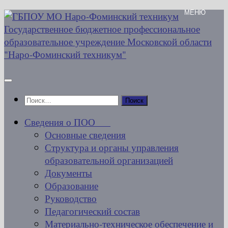
Перейти
к
содержимому
Найти:
Сведения о ПОО
Основные сведения
Структура и органы управления
образовательной организацией
Документы
Образование
Руководство
Педагогический состав
Материально-техническое обеспечение и