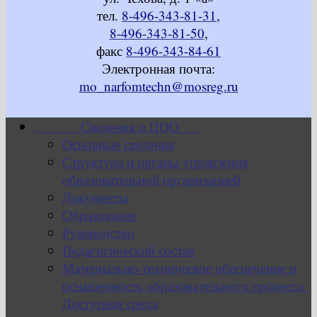
тел.
8-496-343-81-31
,
8-496-343-81-50
,
факс
8-496-343-84-61
Электронная почта:
mo_narfomtechn@mosreg.ru
Сведения о ПОО
Основные сведения
Структура и органы управления
образовательной организацией
Документы
Образование
Руководство
Педагогический состав
Материально-техническое обеспечение и
оснащенность образовательного процесса.
Доступная среда