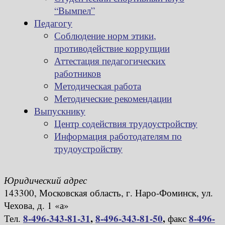
“Вымпел”
Педагогу
Соблюдение норм этики,
противодействие коррупции
Аттестация педагогических
работников
Методическая работа
Методические рекомендации
Выпускнику
Центр содействия трудоустройству
Информация работодателям по
трудоустройству
Юридический адрес
143300, Московская область, г. Наро-Фоминск, ул.
Чехова, д. 1 «а»
8-496-343-81-31
,
8-496-343-81-50
,
8-496-
Тел.
факс