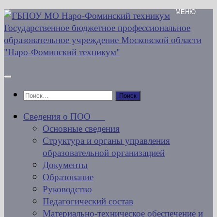
Перейти
к
содержимому
Найти:
Сведения о ПОО
Основные сведения
Структура и органы управления
образовательной организацией
Документы
Образование
Руководство
Педагогический состав
Материально-техническое обеспечение и