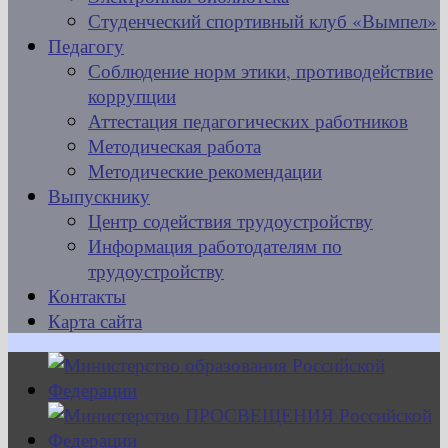
Студенческий спортивный клуб «Вымпел»
Педагогу
Соблюдение норм этики, противодействие
коррупции
Аттестация педагогических работников
Методическая работа
Методические рекомендации
Выпускнику
Центр содействия трудоустройству
Информация работодателям по
трудоустройству
Контакты
Карта сайта