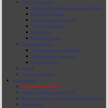
Доступная среда
Нормативно-информационный блок
Профориентация
Организация обучения
Трудоустройство
Родителям
Наши партнеры
Цифровая среда
Дистанционное обучение
Электронное обучение
Онлайн-курсы
Музей
Архив новостей
Абитуриенту
Приемная комиссия
Рейтинг абитуриентов 2026
Федеральный проект «Профессионалитет»
Документы