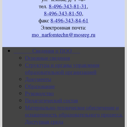
тел.
8-496-343-81-31
,
8-496-343-81-50
,
факс
8-496-343-84-61
Электронная почта:
mo_narfomtechn@mosreg.ru
Сведения о ПОО
Основные сведения
Структура и органы управления
образовательной организацией
Документы
Образование
Руководство
Педагогический состав
Материально-техническое обеспечение и
оснащенность образовательного процесса.
Доступная среда