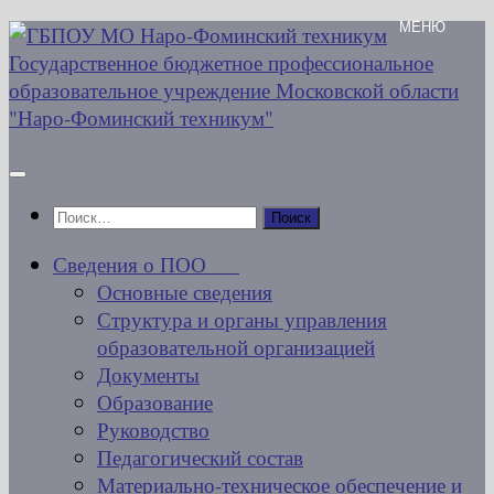
Перейти
к
содержимому
Найти:
Сведения о ПОО
Основные сведения
Структура и органы управления
образовательной организацией
Документы
Образование
Руководство
Педагогический состав
Материально-техническое обеспечение и