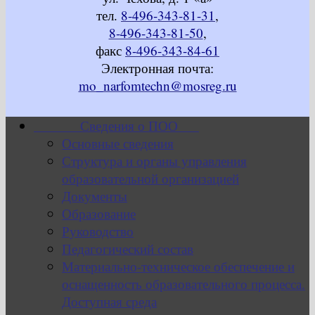
тел.
8-496-343-81-31
,
8-496-343-81-50
,
факс
8-496-343-84-61
Электронная почта:
mo_narfomtechn@mosreg.ru
Сведения о ПОО
Основные сведения
Структура и органы управления
образовательной организацией
Документы
Образование
Руководство
Педагогический состав
Материально-техническое обеспечение и
оснащенность образовательного процесса.
Доступная среда