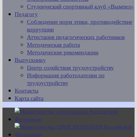
Студенческий спортивный клуб «Вымпел»
Педагогу
Соблюдение норм этики, противодействие
коррупции
Аттестация педагогических работников
Методическая работа
Методические рекомендации
Выпускнику
Центр содействия трудоустройству
Информация работодателям по
трудоустройству
Контакты
Карта сайта