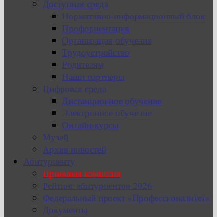
Доступная среда
Нормативно-информационный блок
Профориентация
Организация обучения
Трудоустройство
Родителям
Наши партнеры
Цифровая среда
Дистанционное обучение
Электронное обучение
Онлайн-курсы
Музей
Архив новостей
Абитуриенту
Приемная комиссия
Рейтинг абитуриентов 2026
Федеральный проект «Профессионалитет»
Документы