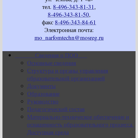
тел.
8-496-343-81-31
,
8-496-343-81-50
,
факс
8-496-343-84-61
Электронная почта:
mo_narfomtechn@mosreg.ru
Сведения о ПОО
Основные сведения
Структура и органы управления
образовательной организацией
Документы
Образование
Руководство
Педагогический состав
Материально-техническое обеспечение и
оснащенность образовательного процесса.
Доступная среда