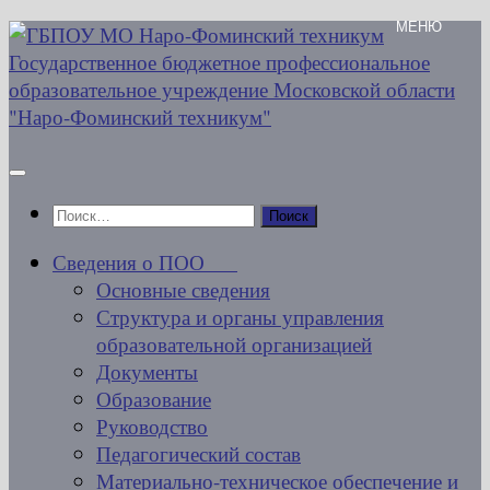
Перейти
к
содержимому
Найти:
Сведения о ПОО
Основные сведения
Структура и органы управления
образовательной организацией
Документы
Образование
Руководство
Педагогический состав
Материально-техническое обеспечение и