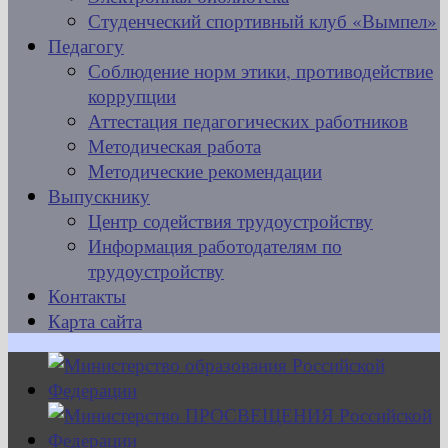
Студенческий спортивный клуб «Вымпел»
Педагогу
Соблюдение норм этики, противодействие
коррупции
Аттестация педагогических работников
Методическая работа
Методические рекомендации
Выпускнику
Центр содействия трудоустройству
Информация работодателям по
трудоустройству
Контакты
Карта сайта