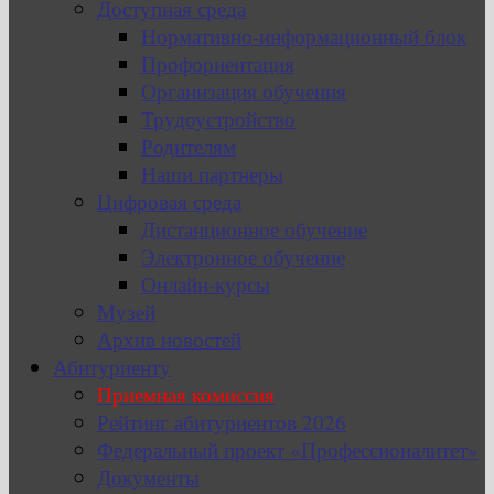
Доступная среда
Нормативно-информационный блок
Профориентация
Организация обучения
Трудоустройство
Родителям
Наши партнеры
Цифровая среда
Дистанционное обучение
Электронное обучение
Онлайн-курсы
Музей
Архив новостей
Абитуриенту
Приемная комиссия
Рейтинг абитуриентов 2026
Федеральный проект «Профессионалитет»
Документы