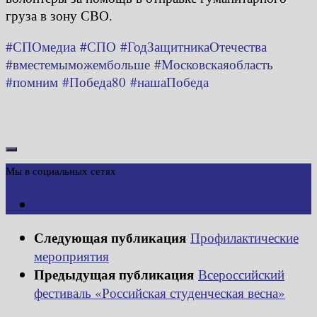
груза в зону СВО.
#СПОмедиа
#СПО
#ГодЗащитникаОтечества
#вместемыможембольше
#Московскаяобласть
#помним
#Победа80
#нашаПобеда
Мы в социальных сетях
Следующая публикация
Профилактические
мероприятия
Предыдущая публикация
Всероссийский
фестиваль «Российская студенческая весна»