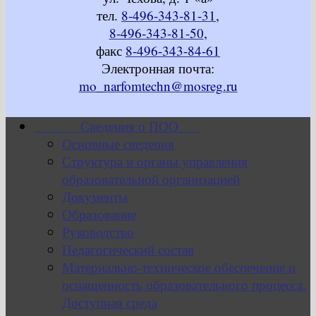
тел.
8-496-343-81-31
,
8-496-343-81-50
,
факс
8-496-343-84-61
Электронная почта:
mo_narfomtechn@mosreg.ru
Сведения о ПОО
Основные сведения
Структура и органы управления
образовательной организацией
Документы
Образование
Руководство
Педагогический состав
Материально-техническое обеспечение и
оснащенность образовательного процесса.
Доступная среда