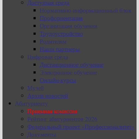
Доступная среда
Нормативно-информационный блок
Профориентация
Организация обучения
Трудоустройство
Родителям
Наши партнеры
Цифровая среда
Дистанционное обучение
Электронное обучение
Онлайн-курсы
Музей
Архив новостей
Абитуриенту
Приемная комиссия
Рейтинг абитуриентов 2026
Федеральный проект «Профессионалитет»
Документы