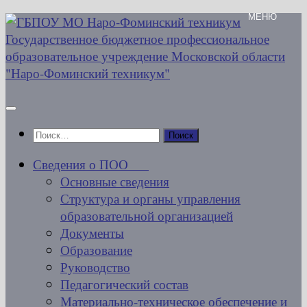
Перейти
к
содержимому
Найти:
Сведения о ПОО
Основные сведения
Структура и органы управления
образовательной организацией
Документы
Образование
Руководство
Педагогический состав
Материально-техническое обеспечение и