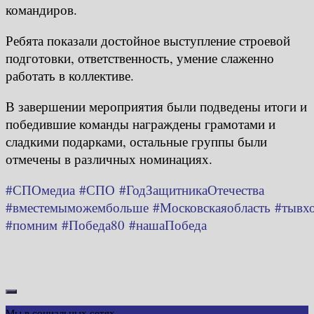
командиров.
Ребята показали достойное выступление строевой
подготовки, ответственность, умение слаженно
работать в коллективе.
В завершении мероприятия были подведены итоги и
победившие команды награждены грамотами и
сладкими подарками, остальные группы были
отмечены в различных номинациях.
#СПОмедиа
#СПО
#ГодЗащитникаОтечества
#вместемыможембольше
#Московскаяобласть
#тывх
#помним
#Победа80
#нашаПобеда
Мы в социальных сетях