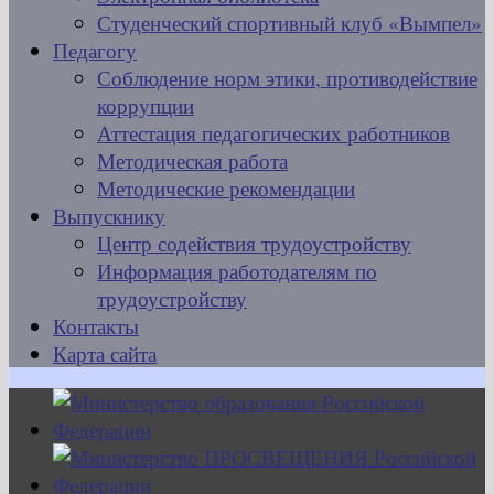
Студенческий спортивный клуб «Вымпел»
Педагогу
Соблюдение норм этики, противодействие
коррупции
Аттестация педагогических работников
Методическая работа
Методические рекомендации
Выпускнику
Центр содействия трудоустройству
Информация работодателям по
трудоустройству
Контакты
Карта сайта