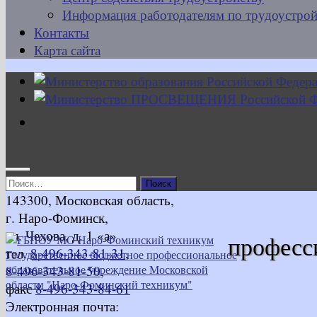
Информация работодателям по трудоустрой
Контакты
Карта сайта
Найти:
143300, Московская область,
г. Наро-Фоминск,
ул. Чехова, д. 1 «а»
професс
тел.
8-496-343-81-31
,
8-496-343-81-50
,
факс
8-496-343-84-61
Электронная почта: