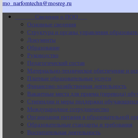
mo_narfomtechn@mosreg.ru
Сведения о ПОО
Основные сведения
Структура и органы управления образовате
Документы
Образование
Руководство
Педагогический состав
Материально-техническое обеспечение и ос
Платные образовательные услуги
Финансово-хозяйственная деятельность
Вакантные места для приема (перевода) об
Стипендии и меры поддержки обучающихс
Международное сотрудничество
Организация питания в образовательной ор
Образовательные стандарты и требования
Воспитательная деятельность