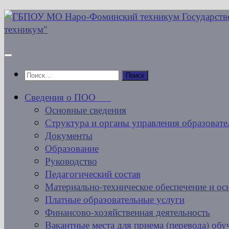
Перейти
к
содержимому
Найти:
Сведения о ПОО
Основные сведения
Структура и органы управления образовате
Документы
Образование
Руководство
Педагогический состав
Материально-техническое обеспечение и ос
Платные образовательные услуги
Финансово-хозяйственная деятельность
Вакантные места для приема (перевода) об