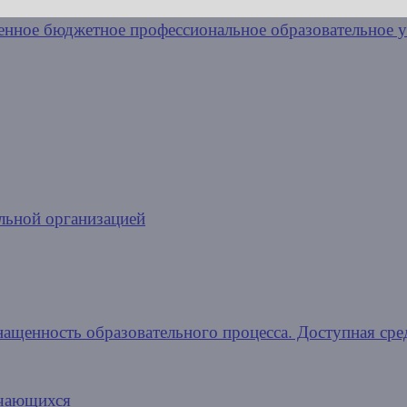
льной организацией
нащенность образовательного процесса. Доступная сре
учающихся