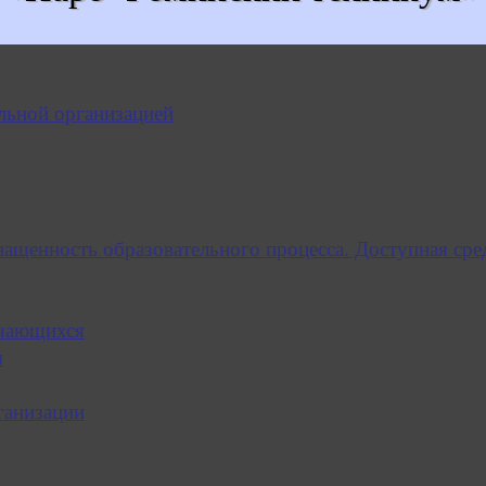
льной организацией
нащенность образовательного процесса. Доступная сре
учающихся
я
ганизации