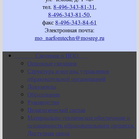
тел.
8-496-343-81-31
,
8-496-343-81-50
,
факс
8-496-343-84-61
Электронная почта:
mo_narfomtechn@mosreg.ru
Сведения о ПОО
Основные сведения
Структура и органы управления
образовательной организацией
Документы
Образование
Руководство
Педагогический состав
Материально-техническое обеспечение и
оснащенность образовательного процесса.
Доступная среда