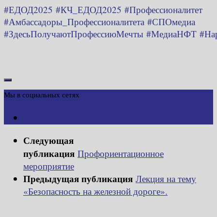
#ЕДОД2025
#КЧ_ЕДОД2025
#Профессионалитет
#Амбассадоры_Профессионалитета
#СПОмедиа
#ЗдесьПолучаютПрофессиюМечты
#МедиаНФТ
#На
Мы в социальных сетях
Следующая
публикация
Профориентационное
мероприятие
Предыдущая публикация
Лекция на тему
«Безопасность на железной дороге».