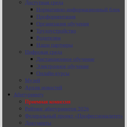
Доступная среда
Нормативно-информационный блок
Профориентация
Организация обучения
Трудоустройство
Родителям
Наши партнеры
Цифровая среда
Дистанционное обучение
Электронное обучение
Онлайн-курсы
Музей
Архив новостей
Абитуриенту
Приемная комиссия
Рейтинг абитуриентов 2026
Федеральный проект «Профессионалитет»
Документы