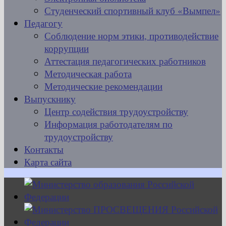
Студенческий спортивный клуб «Вымпел»
Педагогу
Соблюдение норм этики, противодействие
коррупции
Аттестация педагогических работников
Методическая работа
Методические рекомендации
Выпускнику
Центр содействия трудоустройству
Информация работодателям по
трудоустройству
Контакты
Карта сайта