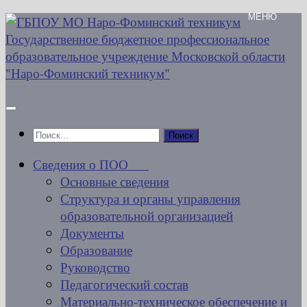
Перейти
к
содержимому
Найти:
Сведения о ПОО
Основные сведения
Структура и органы управления
образовательной организацией
Документы
Образование
Руководство
Педагогический состав
Материально-техническое обеспечение и