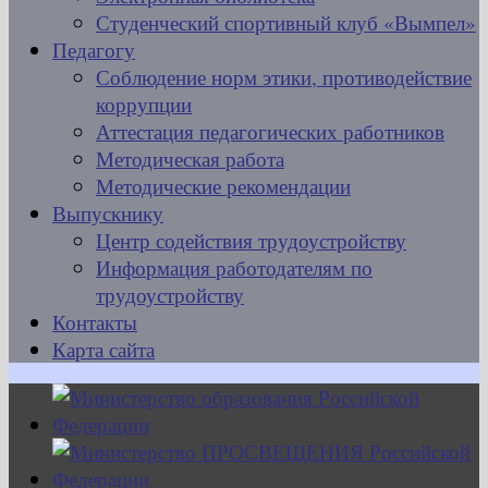
Студенческий спортивный клуб «Вымпел»
Педагогу
Соблюдение норм этики, противодействие
коррупции
Аттестация педагогических работников
Методическая работа
Методические рекомендации
Выпускнику
Центр содействия трудоустройству
Информация работодателям по
трудоустройству
Контакты
Карта сайта