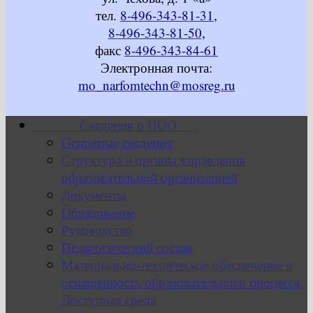
тел.
8-496-343-81-31
,
8-496-343-81-50
,
факс
8-496-343-84-61
Электронная почта:
mo_narfomtechn@mosreg.ru
Сведения о ПОО
Основные сведения
Структура и органы управления
образовательной организацией
Документы
Образование
Руководство
Педагогический состав
Материально-техническое обеспечение и
оснащенность образовательного процесса.
Доступная среда