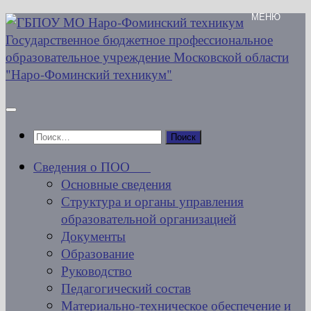
Перейти
к
содержимому
Найти:
Сведения о ПОО
Основные сведения
Структура и органы управления
образовательной организацией
Документы
Образование
Руководство
Педагогический состав
Материально-техническое обеспечение и