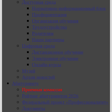
Доступная среда
Нормативно-информационный блок
Профориентация
Организация обучения
Трудоустройство
Родителям
Наши партнеры
Цифровая среда
Дистанционное обучение
Электронное обучение
Онлайн-курсы
Музей
Архив новостей
Абитуриенту
Приемная комиссия
Рейтинг абитуриентов 2026
Федеральный проект «Профессионалитет»
Документы