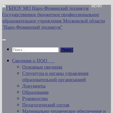
Перейти
к
содержимому
Найти:
Сведения о ПОО
Основные сведения
Структура и органы управления
образовательной организацией
Документы
Образование
Руководство
Педагогический состав
Материально-техническое обеспечение и