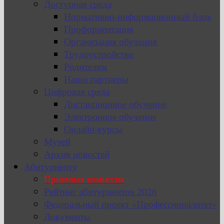
Доступная среда
Нормативно-информационный блок
Профориентация
Организация обучения
Трудоустройство
Родителям
Наши партнеры
Цифровая среда
Дистанционное обучение
Электронное обучение
Онлайн-курсы
Музей
Архив новостей
Абитуриенту
Приемная комиссия
Рейтинг абитуриентов 2026
Федеральный проект «Профессионалитет»
Документы