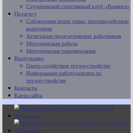
Студенческий спортивный клуб «Вымпел»
Педагогу
Соблюдение норм этики, противодействие
коррупции
Аттестация педагогических работников
Методическая работа
Методические рекомендации
Выпускнику
Центр содействия трудоустройству
Информация работодателям по
трудоустройству
Контакты
Карта сайта