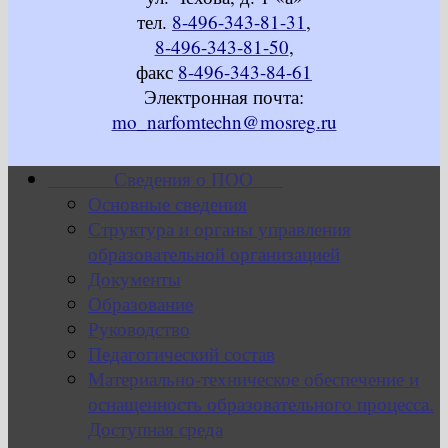
тел.
8-496-343-81-31
,
8-496-343-81-50
,
факс
8-496-343-84-61
Электронная почта:
mo_narfomtechn@mosreg.ru
Сведения о ПОО
Основные сведения
Структура и органы управления
образовательной организацией
Документы
Образование
Руководство
Педагогический состав
Материально-техническое обеспечение и
оснащенность образовательного процесса.
Доступная среда