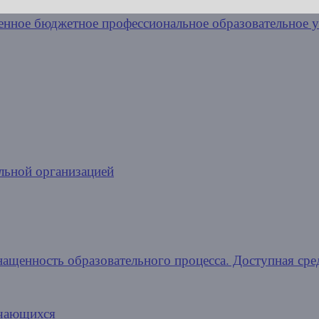
льной организацией
нащенность образовательного процесса. Доступная сре
учающихся