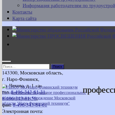
Информация работодателям по трудоустрой
Контакты
Карта сайта
Найти:
143300, Московская область,
г. Наро-Фоминск,
ул. Чехова, д. 1 «а»
професс
тел.
8-496-343-81-31
,
8-496-343-81-50
,
факс
8-496-343-84-61
Электронная почта: