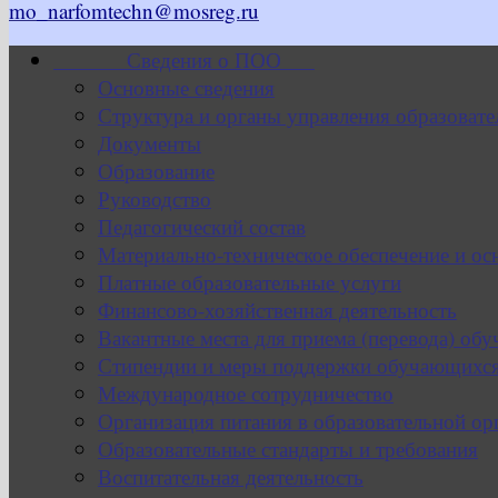
mo_narfomtechn@mosreg.ru
Сведения о ПОО
Основные сведения
Структура и органы управления образовате
Документы
Образование
Руководство
Педагогический состав
Материально-техническое обеспечение и ос
Платные образовательные услуги
Финансово-хозяйственная деятельность
Вакантные места для приема (перевода) об
Стипендии и меры поддержки обучающихс
Международное сотрудничество
Организация питания в образовательной ор
Образовательные стандарты и требования
Воспитательная деятельность