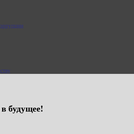
коррупции
ству
 в будущее!