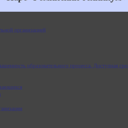
льной организацией
нащенность образовательного процесса. Доступная сре
учающихся
я
ганизации