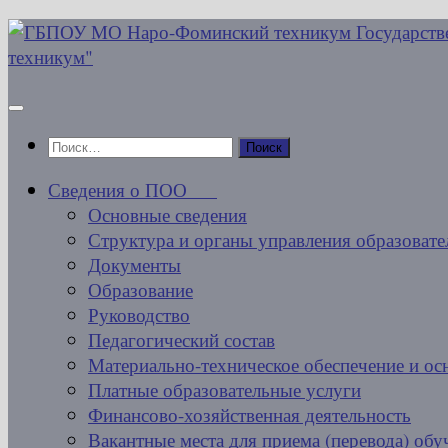
Перейти
к
содержимому
Найти:
Сведения о ПОО
Основные сведения
Структура и органы управления образовате
Документы
Образование
Руководство
Педагогический состав
Материально-техническое обеспечение и ос
Платные образовательные услуги
Финансово-хозяйственная деятельность
Вакантные места для приема (перевода) об