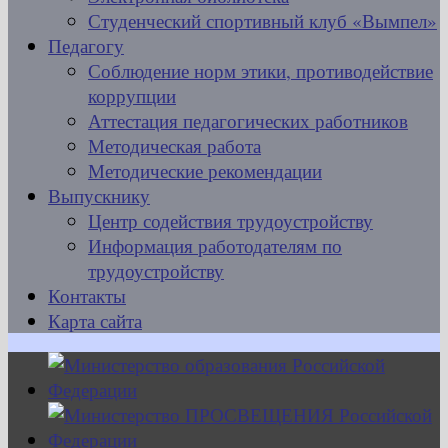
Студенческий спортивный клуб «Вымпел»
Педагогу
Соблюдение норм этики, противодействие
коррупции
Аттестация педагогических работников
Методическая работа
Методические рекомендации
Выпускнику
Центр содействия трудоустройству
Информация работодателям по
трудоустройству
Контакты
Карта сайта