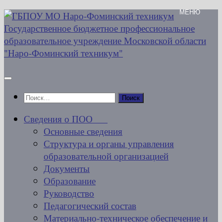
Перейти
к
содержимому
Найти:
Сведения о ПОО
Основные сведения
Структура и органы управления
образовательной организацией
Документы
Образование
Руководство
Педагогический состав
Материально-техническое обеспечение и