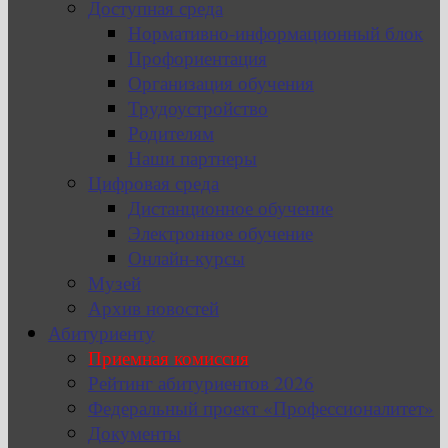
Доступная среда
Нормативно-информационный блок
Профориентация
Организация обучения
Трудоустройство
Родителям
Наши партнеры
Цифровая среда
Дистанционное обучение
Электронное обучение
Онлайн-курсы
Музей
Архив новостей
Абитуриенту
Приемная комиссия
Рейтинг абитуриентов 2026
Федеральный проект «Профессионалитет»
Документы