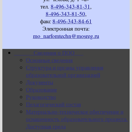
тел.
8-496-343-81-31
,
8-496-343-81-50
,
факс
8-496-343-84-61
Электронная почта:
mo_narfomtechn@mosreg.ru
Сведения о ПОО
Основные сведения
Структура и органы управления
образовательной организацией
Документы
Образование
Руководство
Педагогический состав
Материально-техническое обеспечение и
оснащенность образовательного процесса.
Доступная среда