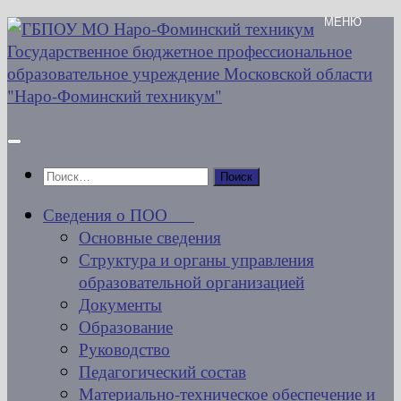
Перейти
к
содержимому
Найти:
Сведения о ПОО
Основные сведения
Структура и органы управления
образовательной организацией
Документы
Образование
Руководство
Педагогический состав
Материально-техническое обеспечение и