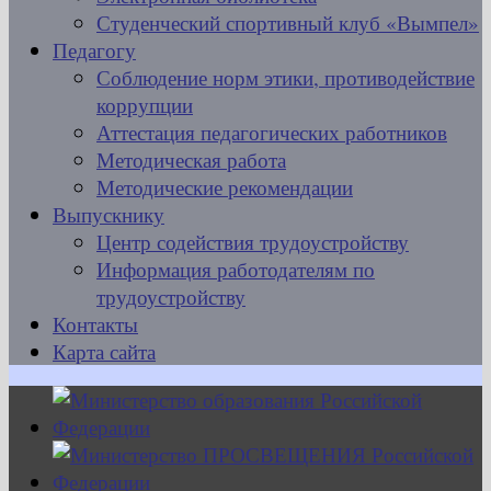
Студенческий спортивный клуб «Вымпел»
Педагогу
Соблюдение норм этики, противодействие
коррупции
Аттестация педагогических работников
Методическая работа
Методические рекомендации
Выпускнику
Центр содействия трудоустройству
Информация работодателям по
трудоустройству
Контакты
Карта сайта