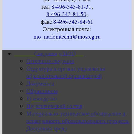
тел.
8-496-343-81-31
,
8-496-343-81-50
,
факс
8-496-343-84-61
Электронная почта:
mo_narfomtechn@mosreg.ru
Сведения о ПОО
Основные сведения
Структура и органы управления
образовательной организацией
Документы
Образование
Руководство
Педагогический состав
Материально-техническое обеспечение и
оснащенность образовательного процесса.
Доступная среда