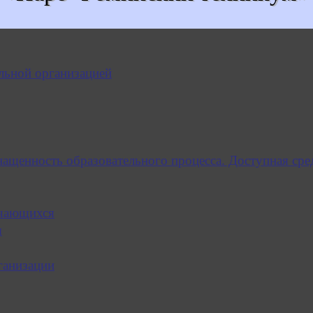
льной организацией
нащенность образовательного процесса. Доступная сре
учающихся
я
ганизации