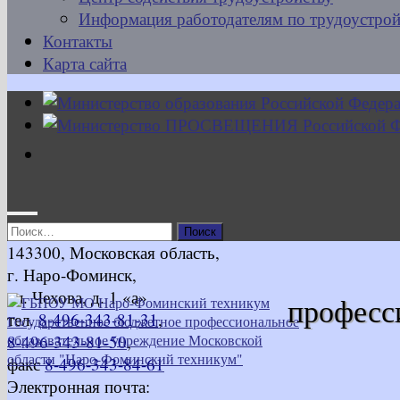
Информация работодателям по трудоустрой
Контакты
Карта сайта
Найти:
143300, Московская область,
г. Наро-Фоминск,
ул. Чехова, д. 1 «а»
професс
тел.
8-496-343-81-31
,
8-496-343-81-50
,
факс
8-496-343-84-61
Электронная почта: