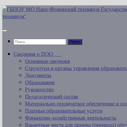
Перейти
к
содержимому
Найти:
Сведения о ПОО
Основные сведения
Структура и органы управления образовате
Документы
Образование
Руководство
Педагогический состав
Материально-техническое обеспечение и ос
Платные образовательные услуги
Финансово-хозяйственная деятельность
Вакантные места для приема (перевода) об