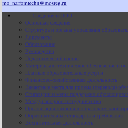
mo_narfomtechn@mosreg.ru
Сведения о ПОО
Основные сведения
Структура и органы управления образовате
Документы
Образование
Руководство
Педагогический состав
Материально-техническое обеспечение и ос
Платные образовательные услуги
Финансово-хозяйственная деятельность
Вакантные места для приема (перевода) об
Стипендии и меры поддержки обучающихс
Международное сотрудничество
Организация питания в образовательной ор
Образовательные стандарты и требования
Воспитательная деятельность