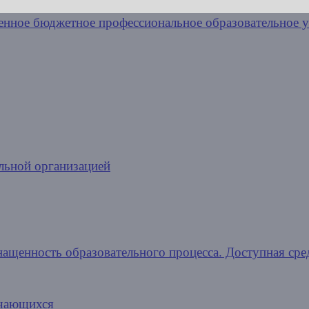
льной организацией
нащенность образовательного процесса. Доступная сре
учающихся