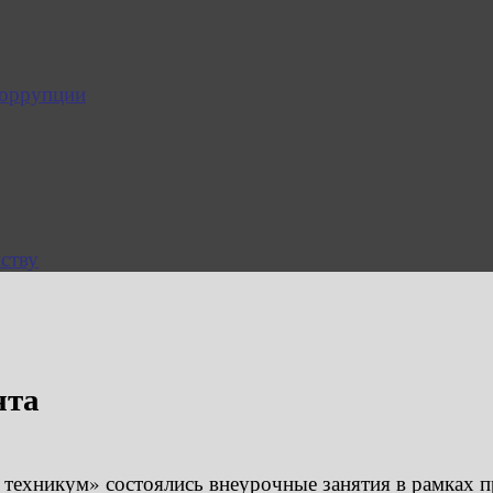
коррупции
ству
нта
ехникум» состоялись внеурочные занятия в рамках п