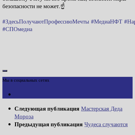
безопасности не может.☝️
#ЗдесьПолучаютПрофессиюМечты
#МедиаНФТ
#На
#СПОмедиа
Мы в социальных сетях
Следующая публикация
Мастерская Деда
Мороза
Предыдущая публикация
Чудеса случаются