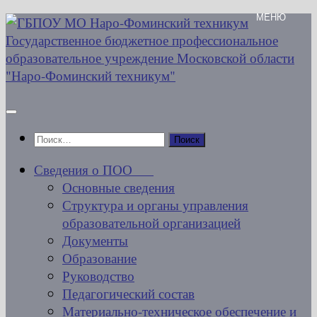
Перейти
к
содержимому
Найти:
Сведения о ПОО
Основные сведения
Структура и органы управления
образовательной организацией
Документы
Образование
Руководство
Педагогический состав
Материально-техническое обеспечение и