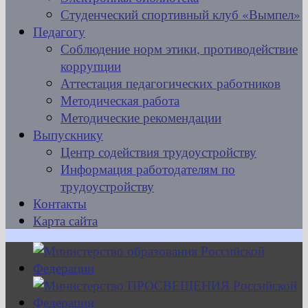
Студенческий спортивный клуб «Вымпел»
Педагогу
Соблюдение норм этики, противодействие
коррупции
Аттестация педагогических работников
Методическая работа
Методические рекомендации
Выпускнику
Центр содействия трудоустройству
Информация работодателям по
трудоустройству
Контакты
Карта сайта