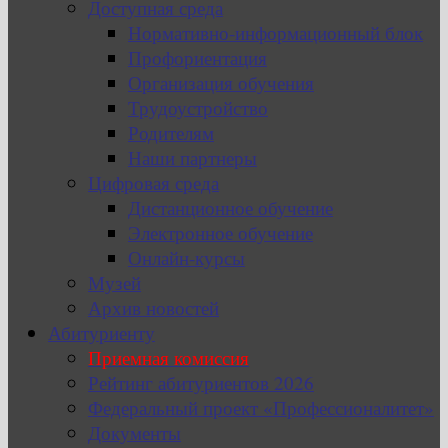
Доступная среда
Нормативно-информационный блок
Профориентация
Организация обучения
Трудоустройство
Родителям
Наши партнеры
Цифровая среда
Дистанционное обучение
Электронное обучение
Онлайн-курсы
Музей
Архив новостей
Абитуриенту
Приемная комиссия
Рейтинг абитуриентов 2026
Федеральный проект «Профессионалитет»
Документы