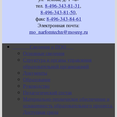
тел.
8-496-343-81-31
,
8-496-343-81-50
,
факс
8-496-343-84-61
Электронная почта:
mo_narfomtechn@mosreg.ru
Сведения о ПОО
Основные сведения
Структура и органы управления
образовательной организацией
Документы
Образование
Руководство
Педагогический состав
Материально-техническое обеспечение и
оснащенность образовательного процесса.
Доступная среда