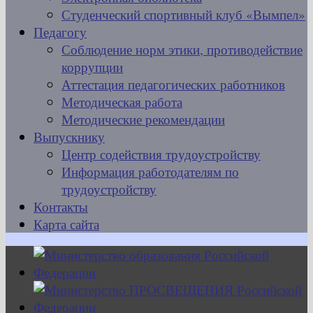
Студенческий спортивный клуб «Вымпел»
Педагогу
Соблюдение норм этики, противодействие
коррупции
Аттестация педагогических работников
Методическая работа
Методические рекомендации
Выпускнику
Центр содействия трудоустройству
Информация работодателям по
трудоустройству
Контакты
Карта сайта