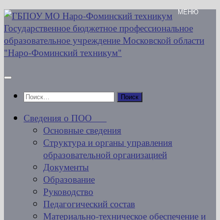
Перейти
к
содержимому
Найти:
Сведения о ПОО
Основные сведения
Структура и органы управления
образовательной организацией
Документы
Образование
Руководство
Педагогический состав
Материально-техническое обеспечение и