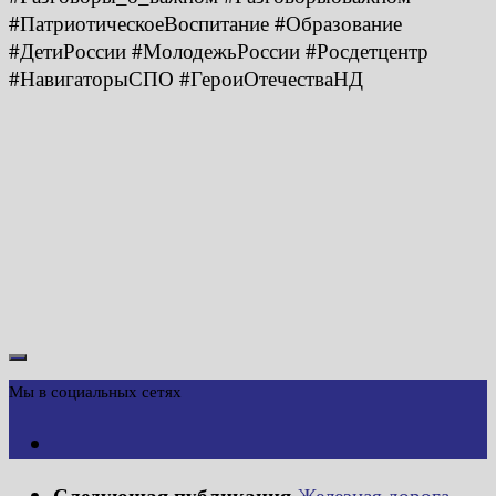
#ПатриотическоеВоспитание #Образование
#ДетиРоссии #МолодежьРоссии #Росдетцентр
#НавигаторыСПО #ГероиОтечестваНД
Мы в социальных сетях
Следующая публикация
Железная дорога —