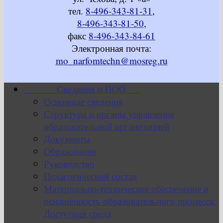
тел.
8-496-343-81-31
,
8-496-343-81-50
,
факс
8-496-343-84-61
Электронная почта:
mo_narfomtechn@mosreg.ru
Сведения о ПОО
Основные сведения
Структура и органы управления
образовательной организацией
Документы
Образование
Руководство
Педагогический состав
Материально-техническое обеспечение и
оснащенность образовательного процесса.
Доступная среда