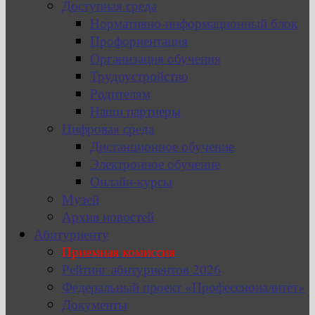
Доступная среда
Нормативно-информационный блок
Профориентация
Организация обучения
Трудоустройство
Родителям
Наши партнеры
Цифровая среда
Дистанционное обучение
Электронное обучение
Онлайн-курсы
Музей
Архив новостей
Абитуриенту
Приемная комиссия
Рейтинг абитуриентов 2026
Федеральный проект «Профессионалитет»
Документы