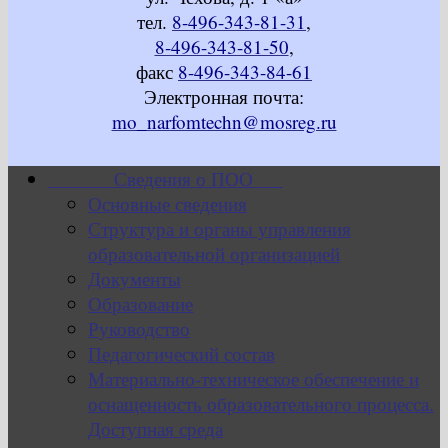
тел.
8-496-343-81-31
,
8-496-343-81-50
,
факс
8-496-343-84-61
Электронная почта:
mo_narfomtechn@mosreg.ru
Сведения о ПОО
Основные сведения
Структура и органы управления
образовательной организацией
Документы
Образование
Руководство
Педагогический состав
Материально-техническое обеспечение и
оснащенность образовательного процесса.
Доступная среда