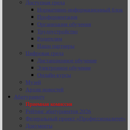
Доступная среда
Нормативно-информационный блок
Профориентация
Организация обучения
Трудоустройство
Родителям
Наши партнеры
Цифровая среда
Дистанционное обучение
Электронное обучение
Онлайн-курсы
Музей
Архив новостей
Абитуриенту
Приемная комиссия
Рейтинг абитуриентов 2026
Федеральный проект «Профессионалитет»
Документы