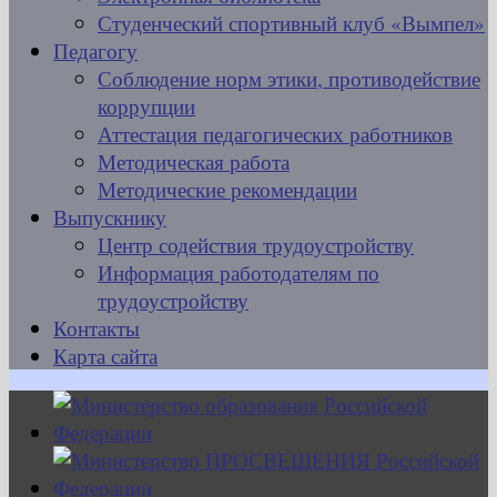
Студенческий спортивный клуб «Вымпел»
Педагогу
Соблюдение норм этики, противодействие
коррупции
Аттестация педагогических работников
Методическая работа
Методические рекомендации
Выпускнику
Центр содействия трудоустройству
Информация работодателям по
трудоустройству
Контакты
Карта сайта