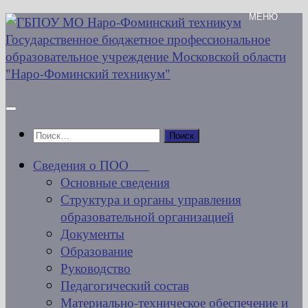
Перейти
к
содержимому
Найти:
Сведения о ПОО
Основные сведения
Структура и органы управления
образовательной организацией
Документы
Образование
Руководство
Педагогический состав
Материально-техническое обеспечение и