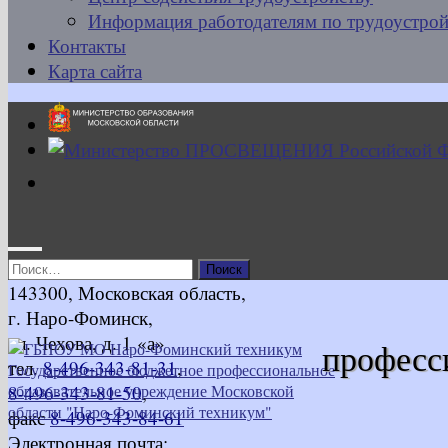
Информация работодателям по трудоустрой
Контакты
Карта сайта
Найти:
143300, Московская область,
г. Наро-Фоминск,
ул. Чехова, д. 1 «а»
професс
тел.
8-496-343-81-31
,
8-496-343-81-50
,
факс
8-496-343-84-61
Электронная почта: