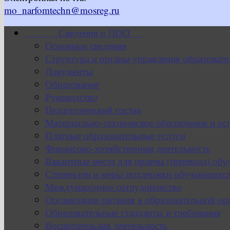
mo_narfomtechn@mosreg.ru
Сведения о ПОО
Основные сведения
Структура и органы управления образовате
Документы
Образование
Руководство
Педагогический состав
Материально-техническое обеспечение и ос
Платные образовательные услуги
Финансово-хозяйственная деятельность
Вакантные места для приема (перевода) об
Стипендии и меры поддержки обучающихс
Международное сотрудничество
Организация питания в образовательной ор
Образовательные стандарты и требования
Воспитательная деятельность