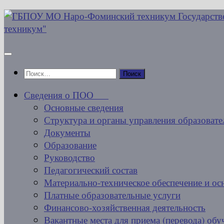
Перейти
к
содержимому
Найти:
Сведения о ПОО
Основные сведения
Структура и органы управления образовате
Документы
Образование
Руководство
Педагогический состав
Материально-техническое обеспечение и ос
Платные образовательные услуги
Финансово-хозяйственная деятельность
Вакантные места для приема (перевода) об