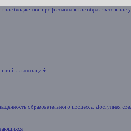
льной организацией
нащенность образовательного процесса. Доступная сре
учающихся