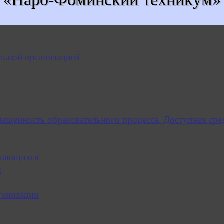
льной организацией
нащенность образовательного процесса. Доступная сре
учающихся
я
ганизации