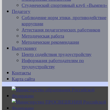
Студенческий спортивный клуб «Вымпел»
Педагогу
Соблюдение норм этики, противодействие
коррупции
Аттестация педагогических работников
Методическая работа
Методические рекомендации
Выпускнику
Центр содействия трудоустройству
Информация работодателям по
трудоустройству
Контакты
Карта сайта