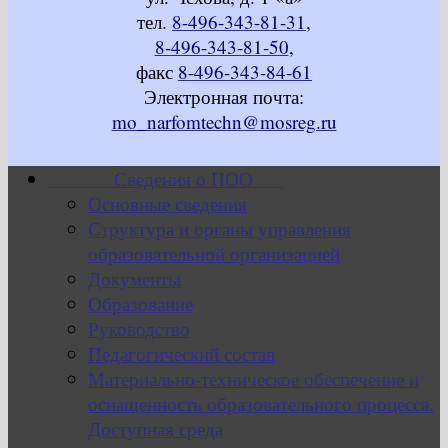
тел.
8-496-343-81-31
,
8-496-343-81-50
,
факс
8-496-343-84-61
Электронная почта:
mo_narfomtechn@mosreg.ru
Сведения о ПОО
Основные сведения
Структура и органы управления
образовательной организацией
Документы
Образование
Руководство
Педагогический состав
Материально-техническое обеспечение и
оснащенность образовательного процесса.
Доступная среда