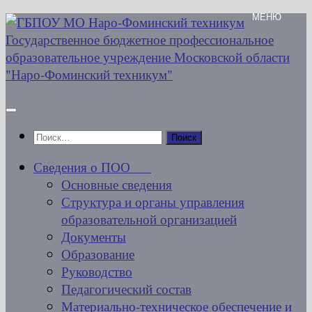
Перейти
к
содержимому
Найти:
Сведения о ПОО
Основные сведения
Структура и органы управления
образовательной организацией
Документы
Образование
Руководство
Педагогический состав
Материально-техническое обеспечение и