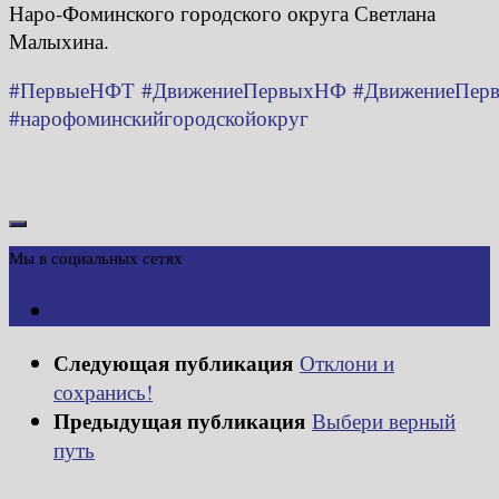
Наро-Фоминского городского округа Светлана
Малыхина.
#ПервыеНФТ
#ДвижениеПервыхНФ
#ДвижениеПер
#нарофоминскийгородскойокруг
Мы в социальных сетях
Следующая публикация
Отклони и
сохранись!
Предыдущая публикация
Выбери верный
путь