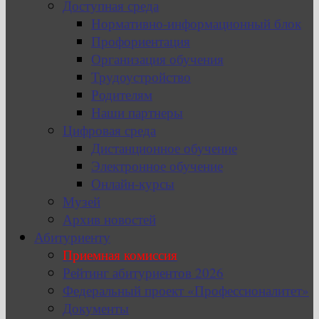
Доступная среда
Нормативно-информационный блок
Профориентация
Организация обучения
Трудоустройство
Родителям
Наши партнеры
Цифровая среда
Дистанционное обучение
Электронное обучение
Онлайн-курсы
Музей
Архив новостей
Абитуриенту
Приемная комиссия
Рейтинг абитуриентов 2026
Федеральный проект «Профессионалитет»
Документы