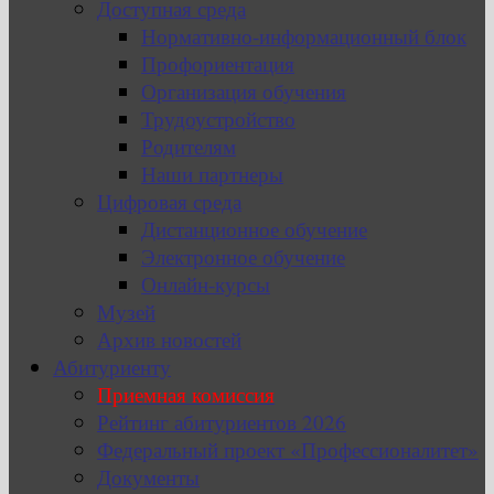
Доступная среда
Нормативно-информационный блок
Профориентация
Организация обучения
Трудоустройство
Родителям
Наши партнеры
Цифровая среда
Дистанционное обучение
Электронное обучение
Онлайн-курсы
Музей
Архив новостей
Абитуриенту
Приемная комиссия
Рейтинг абитуриентов 2026
Федеральный проект «Профессионалитет»
Документы