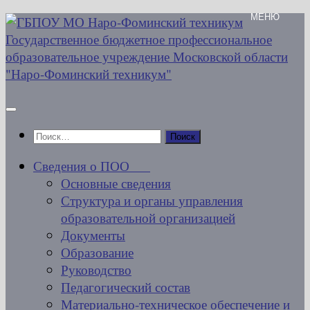
Перейти
к
содержимому
Найти:
Сведения о ПОО
Основные сведения
Структура и органы управления
образовательной организацией
Документы
Образование
Руководство
Педагогический состав
Материально-техническое обеспечение и