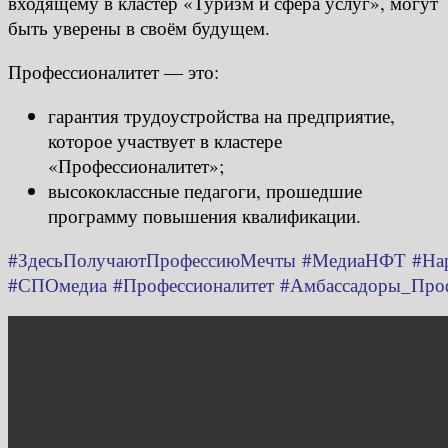
входящему в кластер «Туризм и сфера услуг», могут
быть уверены в своём будущем.
Профессионалитет — это:
гарантия трудоустройства на предприятие,
которое участвует в кластере
«Профессионалитет»;
высококлассные педагоги, прошедшие
программу повышения квалификации.
#ЗдесьПолучаютПрофессиюМечты
#МедиаНФТ
#На
#СПОмедиа
#Профессионалитет
#Амбассадоры_Проф