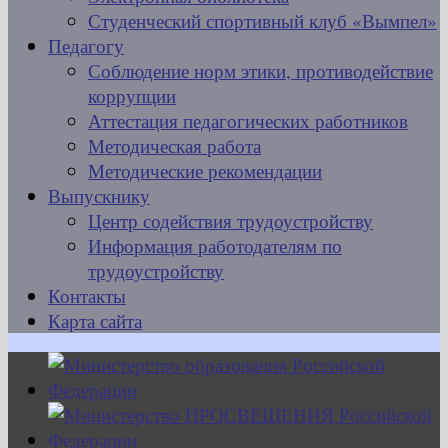
Студенческий спортивный клуб «Вымпел»
Педагогу
Соблюдение норм этики, противодействие
коррупции
Аттестация педагогических работников
Методическая работа
Методические рекомендации
Выпускнику
Центр содействия трудоустройству
Информация работодателям по
трудоустройству
Контакты
Карта сайта