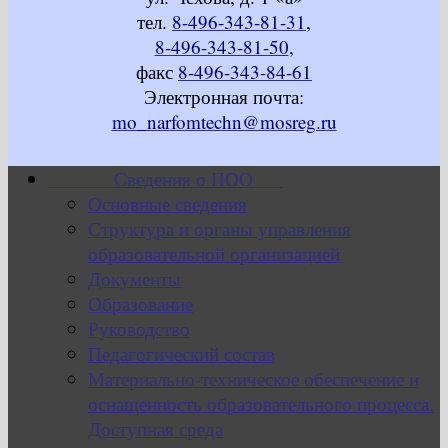
тел.
8-496-343-81-31
,
8-496-343-81-50
,
факс
8-496-343-84-61
Электронная почта:
mo_narfomtechn@mosreg.ru
Сведения о ПОО
Основные сведения
Структура и органы управления
образовательной организацией
Документы
Образование
Руководство
Педагогический состав
Материально-техническое обеспечение и
оснащенность образовательного процесса.
Доступная среда