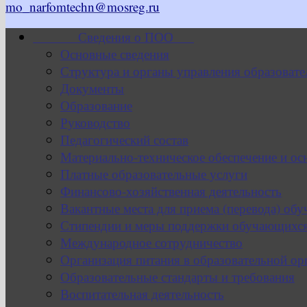
mo_narfomtechn@mosreg.ru
Сведения о ПОО
Основные сведения
Структура и органы управления образовате
Документы
Образование
Руководство
Педагогический состав
Материально-техническое обеспечение и ос
Платные образовательные услуги
Финансово-хозяйственная деятельность
Вакантные места для приема (перевода) об
Стипендии и меры поддержки обучающихс
Международное сотрудничество
Организация питания в образовательной ор
Образовательные стандарты и требования
Воспитательная деятельность