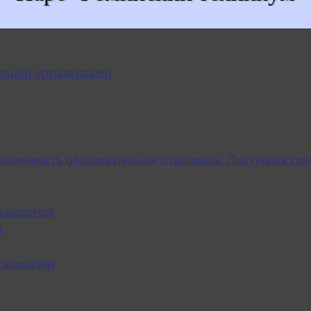
льной организацией
нащенность образовательного процесса. Доступная сре
учающихся
я
ганизации