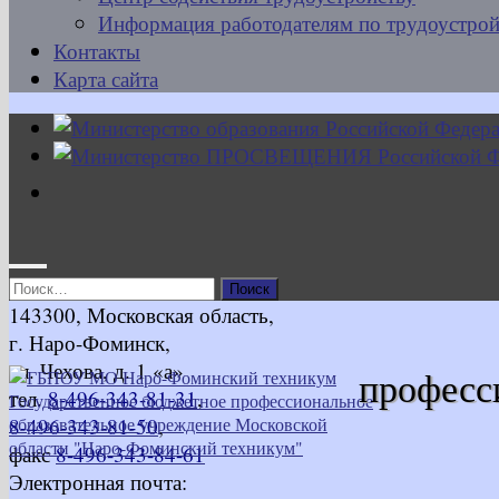
Информация работодателям по трудоустрой
Контакты
Карта сайта
Найти:
143300, Московская область,
г. Наро-Фоминск,
ул. Чехова, д. 1 «а»
професс
тел.
8-496-343-81-31
,
8-496-343-81-50
,
факс
8-496-343-84-61
Электронная почта: