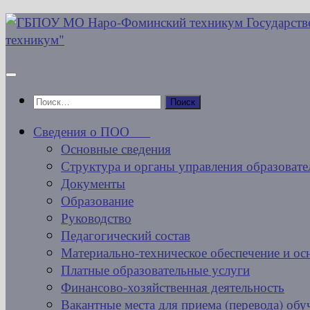
Перейти
к
содержимому
Найти:
Сведения о ПОО
Основные сведения
Структура и органы управления образовате
Документы
Образование
Руководство
Педагогический состав
Материально-техническое обеспечение и ос
Платные образовательные услуги
Финансово-хозяйственная деятельность
Вакантные места для приема (перевода) об