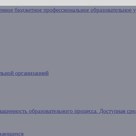
льной организацией
нащенность образовательного процесса. Доступная сре
учающихся