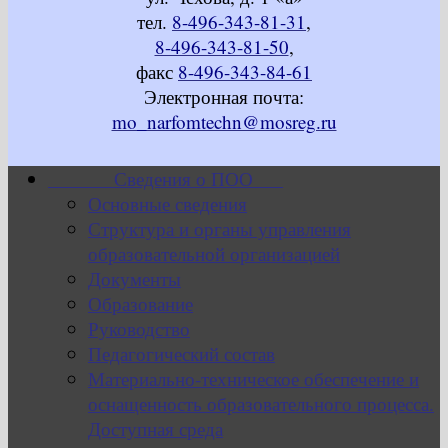
тел.
8-496-343-81-31
,
8-496-343-81-50
,
факс
8-496-343-84-61
Электронная почта:
mo_narfomtechn@mosreg.ru
Сведения о ПОО
Основные сведения
Структура и органы управления
образовательной организацией
Документы
Образование
Руководство
Педагогический состав
Материально-техническое обеспечение и
оснащенность образовательного процесса.
Доступная среда