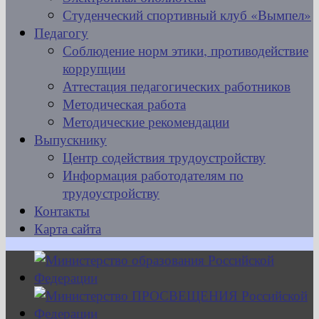
Студенческий спортивный клуб «Вымпел»
Педагогу
Соблюдение норм этики, противодействие
коррупции
Аттестация педагогических работников
Методическая работа
Методические рекомендации
Выпускнику
Центр содействия трудоустройству
Информация работодателям по
трудоустройству
Контакты
Карта сайта