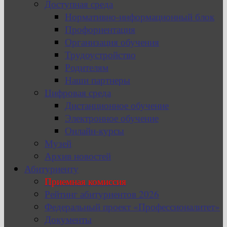
Доступная среда
Нормативно-информационный блок
Профориентация
Организация обучения
Трудоустройство
Родителям
Наши партнеры
Цифровая среда
Дистанционное обучение
Электронное обучение
Онлайн-курсы
Музей
Архив новостей
Абитуриенту
Приемная комиссия
Рейтинг абитуриентов 2026
Федеральный проект «Профессионалитет»
Документы