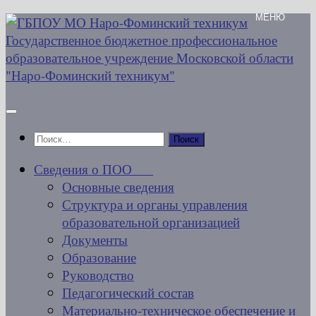
Перейти
к
содержимому
Найти:
Сведения о ПОО
Основные сведения
Структура и органы управления
образовательной организацией
Документы
Образование
Руководство
Педагогический состав
Материально-техническое обеспечение и