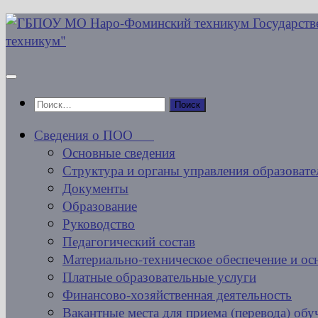
Перейти
к
содержимому
Найти:
Сведения о ПОО
Основные сведения
Структура и органы управления образовате
Документы
Образование
Руководство
Педагогический состав
Материально-техническое обеспечение и ос
Платные образовательные услуги
Финансово-хозяйственная деятельность
Вакантные места для приема (перевода) об