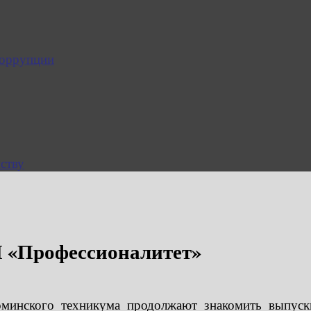
коррупции
ству
П «Профессионалитет»
инского техникума продолжают знакомить выпуск