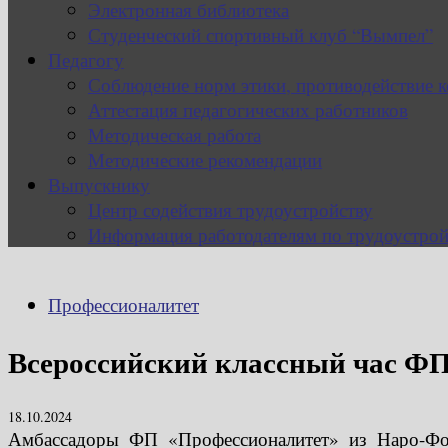
Электронная библиотека
Студенческий спортивный клуб “Вымпел”
Педагогу
Соблюдение норм этики, противодействие 
Аттестация педагогических работников
Методическая работа
Методические рекомендации
Выпускнику
Центр содействия трудоустройству
Информация работодателям по трудоустрой
Профессионалитет
Всероссийский классный час Ф
18.10.2024
Амбассадоры ФП «Профессионалитет» из Наро-Фом