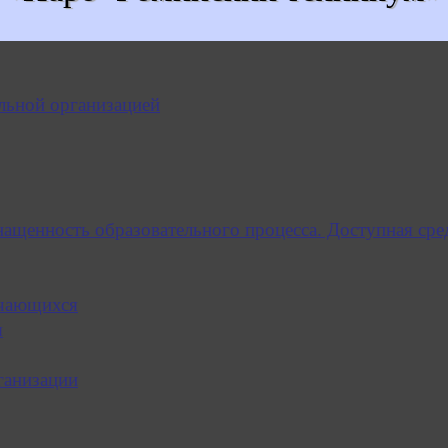
льной организацией
нащенность образовательного процесса. Доступная сре
учающихся
я
ганизации