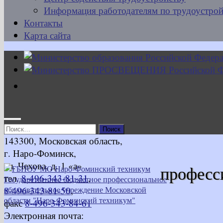
Информация работодателям по трудоустрой
Контакты
Карта сайта
Найти:
143300, Московская область,
г. Наро-Фоминск,
ул. Чехова, д. 1 «а»
професс
тел.
8-496-343-81-31
,
8-496-343-81-50
,
факс
8-496-343-84-61
Электронная почта: