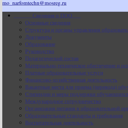
mo_narfomtechn@mosreg.ru
Сведения о ПОО
Основные сведения
Структура и органы управления образовате
Документы
Образование
Руководство
Педагогический состав
Материально-техническое обеспечение и ос
Платные образовательные услуги
Финансово-хозяйственная деятельность
Вакантные места для приема (перевода) об
Стипендии и меры поддержки обучающихс
Международное сотрудничество
Организация питания в образовательной ор
Образовательные стандарты и требования
Воспитательная деятельность