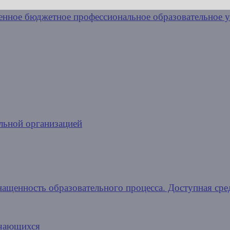
льной организацией
нащенность образовательного процесса. Доступная сре
учающихся