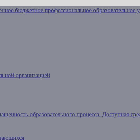
льной организацией
нащенность образовательного процесса. Доступная сре
учающихся