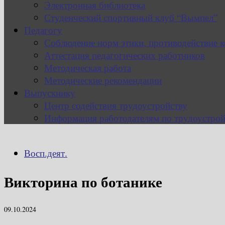
Электронная библиотека
Студенческий спортивный клуб “Вымпел”
Педагогу
Соблюдение норм этики, противодействие 
Аттестация педагогических работников
Методическая работа
Методические рекомендации
Выпускнику
Центр содействия трудоустройству
Информация работодателям по трудоустрой
Восп.деят.
Викторина по ботанике
09.10.2024