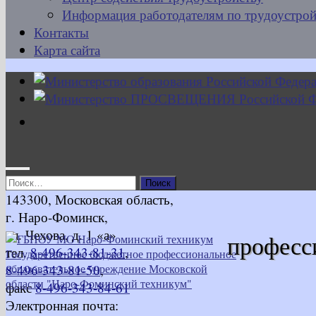
Информация работодателям по трудоустрой
Контакты
Карта сайта
Найти:
143300, Московская область,
г. Наро-Фоминск,
ул. Чехова, д. 1 «а»
професс
тел.
8-496-343-81-31
,
8-496-343-81-50
,
факс
8-496-343-84-61
Электронная почта: