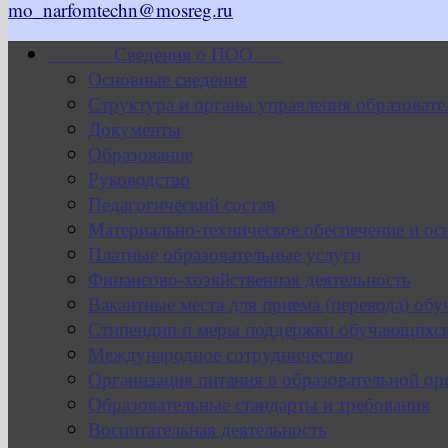
mo_narfomtechn@mosreg.ru
Сведения о ПОО
Основные сведения
Структура и органы управления образовате
Документы
Образование
Руководство
Педагогический состав
Материально-техническое обеспечение и ос
Платные образовательные услуги
Финансово-хозяйственная деятельность
Вакантные места для приема (перевода) об
Стипендии и меры поддержки обучающихс
Международное сотрудничество
Организация питания в образовательной ор
Образовательные стандарты и требования
Воспитательная деятельность