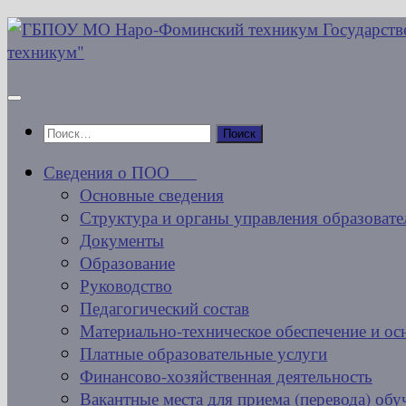
Перейти
к
содержимому
Найти:
Сведения о ПОО
Основные сведения
Структура и органы управления образовате
Документы
Образование
Руководство
Педагогический состав
Материально-техническое обеспечение и ос
Платные образовательные услуги
Финансово-хозяйственная деятельность
Вакантные места для приема (перевода) об