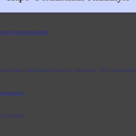
льной организацией
нащенность образовательного процесса. Доступная сре
учающихся
я
ганизации