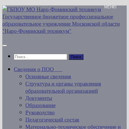
Перейти
к
содержимому
Найти:
Сведения о ПОО
Основные сведения
Структура и органы управления
образовательной организацией
Документы
Образование
Руководство
Педагогический состав
Материально-техническое обеспечение и