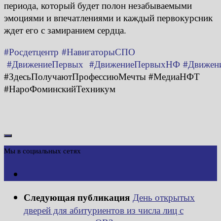
периода, который будет полон незабываемыми
эмоциями и впечатлениями и каждый первокурсник
ждет его с замиранием сердца.
#Росдетцентр
#НавигаторыСПО
#ДвижениеПервых
#ДвижениеПервыхНФ
#Движен
#ЗдесьПолучаютПрофессиюМечты #МедиаНФТ
#НароФоминскийТехникум
Мы в социальных сетях
Следующая публикация
День открытых
дверей для абитуриентов из числа лиц с