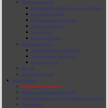
Доступная среда
Нормативно-информационный блок
Профориентация
Организация обучения
Трудоустройство
Родителям
Наши партнеры
Цифровая среда
Дистанционное обучение
Электронное обучение
Онлайн-курсы
Музей
Архив новостей
Абитуриенту
Приемная комиссия
Рейтинг абитуриентов 2026
Федеральный проект «Профессионалитет»
Документы