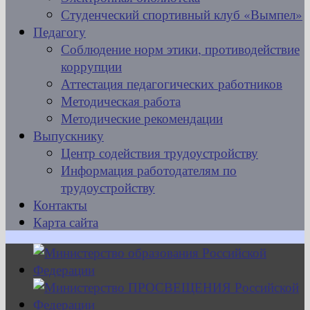
Студенческий спортивный клуб «Вымпел»
Педагогу
Соблюдение норм этики, противодействие
коррупции
Аттестация педагогических работников
Методическая работа
Методические рекомендации
Выпускнику
Центр содействия трудоустройству
Информация работодателям по
трудоустройству
Контакты
Карта сайта