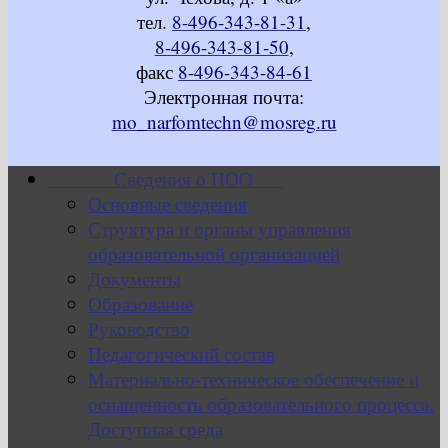
тел.
8-496-343-81-31
,
8-496-343-81-50
,
факс
8-496-343-84-61
Электронная почта:
mo_narfomtechn@mosreg.ru
Сведения о ПОО
Основные сведения
Структура и органы управления
образовательной организацией
Документы
Образование
Руководство
Педагогический состав
Материально-техническое обеспечение и
оснащенность образовательного процесса.
Доступная среда