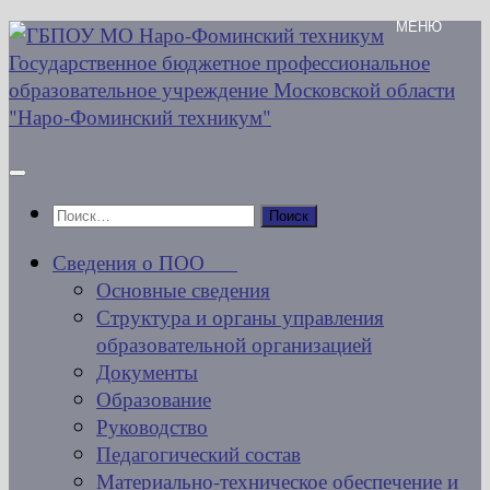
Перейти
к
содержимому
Найти:
Сведения о ПОО
Основные сведения
Структура и органы управления
образовательной организацией
Документы
Образование
Руководство
Педагогический состав
Материально-техническое обеспечение и