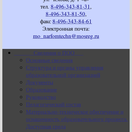
тел.
8-496-343-81-31
,
8-496-343-81-50
,
факс
8-496-343-84-61
Электронная почта:
mo_narfomtechn@mosreg.ru
Сведения о ПОО
Основные сведения
Структура и органы управления
образовательной организацией
Документы
Образование
Руководство
Педагогический состав
Материально-техническое обеспечение и
оснащенность образовательного процесса.
Доступная среда