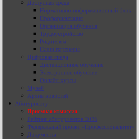
Доступная среда
Нормативно-информационный блок
Профориентация
Организация обучения
Трудоустройство
Родителям
Наши партнеры
Цифровая среда
Дистанционное обучение
Электронное обучение
Онлайн-курсы
Музей
Архив новостей
Абитуриенту
Приемная комиссия
Рейтинг абитуриентов 2026
Федеральный проект «Профессионалитет»
Документы