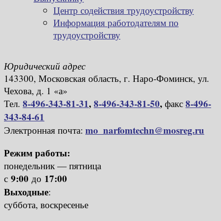
Центр содействия трудоустройству
Информация работодателям по
трудоустройству
Юридический адрес
143300, Московская область, г. Наро-Фоминск, ул.
Чехова, д. 1 «а»
8-496-343-81-31
,
8-496-343-81-50
,
8-496-
Тел.
факс
343-84-61
mo_narfomtechn@mosreg.ru
Электронная почта:
Режим работы:
понедельник — пятница
9:00
17:00
с
до
Выходные
:
суббота, воскресенье