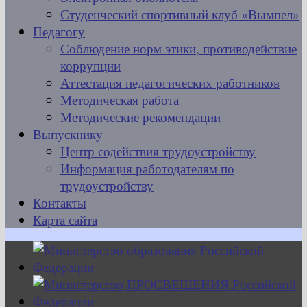
Студенческий спортивный клуб «Вымпел»
Педагогу
Соблюдение норм этики, противодействие
коррупции
Аттестация педагогических работников
Методическая работа
Методические рекомендации
Выпускнику
Центр содействия трудоустройству
Информация работодателям по
трудоустройству
Контакты
Карта сайта