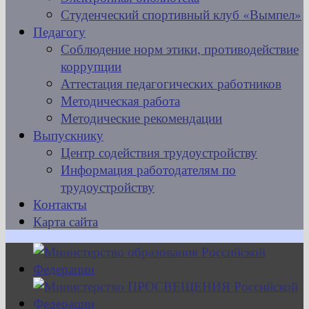
Студенческий спортивный клуб «Вымпел»
Педагогу
Соблюдение норм этики, противодействие
коррупции
Аттестация педагогических работников
Методическая работа
Методические рекомендации
Выпускнику
Центр содействия трудоустройству
Информация работодателям по
трудоустройству
Контакты
Карта сайта