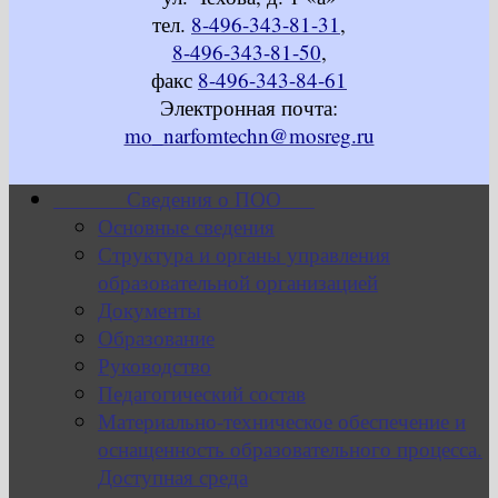
тел.
8-496-343-81-31
,
8-496-343-81-50
,
факс
8-496-343-84-61
Электронная почта:
mo_narfomtechn@mosreg.ru
Сведения о ПОО
Основные сведения
Структура и органы управления
образовательной организацией
Документы
Образование
Руководство
Педагогический состав
Материально-техническое обеспечение и
оснащенность образовательного процесса.
Доступная среда