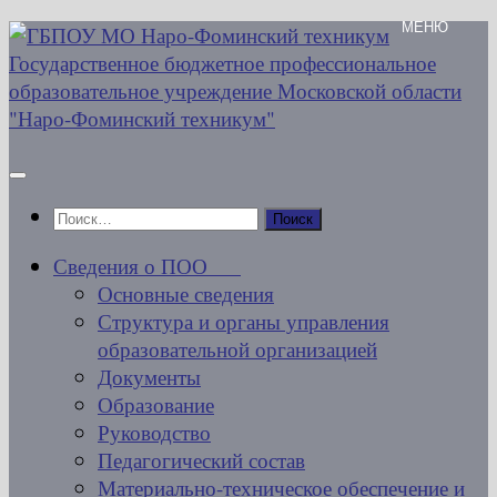
Перейти
к
содержимому
Найти:
Сведения о ПОО
Основные сведения
Структура и органы управления
образовательной организацией
Документы
Образование
Руководство
Педагогический состав
Материально-техническое обеспечение и