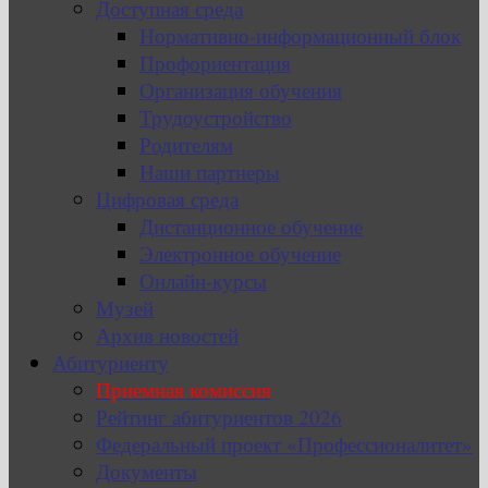
Доступная среда
Нормативно-информационный блок
Профориентация
Организация обучения
Трудоустройство
Родителям
Наши партнеры
Цифровая среда
Дистанционное обучение
Электронное обучение
Онлайн-курсы
Музей
Архив новостей
Абитуриенту
Приемная комиссия
Рейтинг абитуриентов 2026
Федеральный проект «Профессионалитет»
Документы