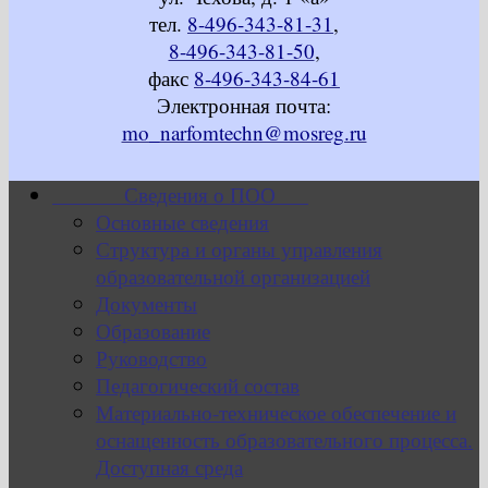
тел.
8-496-343-81-31
,
8-496-343-81-50
,
факс
8-496-343-84-61
Электронная почта:
mo_narfomtechn@mosreg.ru
Сведения о ПОО
Основные сведения
Структура и органы управления
образовательной организацией
Документы
Образование
Руководство
Педагогический состав
Материально-техническое обеспечение и
оснащенность образовательного процесса.
Доступная среда