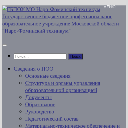
Перейти
к
содержимому
Найти:
Сведения о ПОО
Основные сведения
Структура и органы управления
образовательной организацией
Документы
Образование
Руководство
Педагогический состав
Материально-техническое обеспечение и