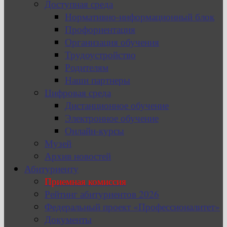
Доступная среда
Нормативно-информационный блок
Профориентация
Организация обучения
Трудоустройство
Родителям
Наши партнеры
Цифровая среда
Дистанционное обучение
Электронное обучение
Онлайн-курсы
Музей
Архив новостей
Абитуриенту
Приемная комиссия
Рейтинг абитуриентов 2026
Федеральный проект «Профессионалитет»
Документы