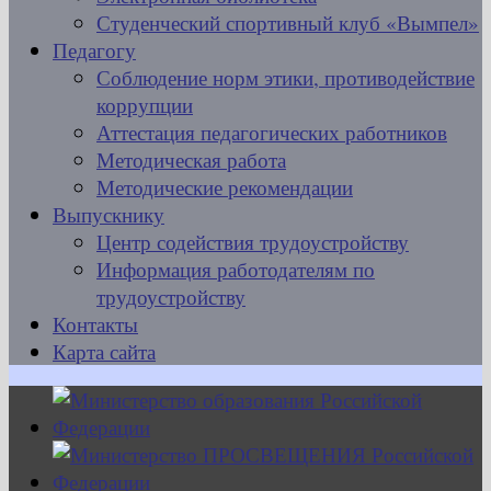
Студенческий спортивный клуб «Вымпел»
Педагогу
Соблюдение норм этики, противодействие
коррупции
Аттестация педагогических работников
Методическая работа
Методические рекомендации
Выпускнику
Центр содействия трудоустройству
Информация работодателям по
трудоустройству
Контакты
Карта сайта