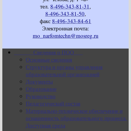
тел.
8-496-343-81-31
,
8-496-343-81-50
,
факс
8-496-343-84-61
Электронная почта:
mo_narfomtechn@mosreg.ru
Сведения о ПОО
Основные сведения
Структура и органы управления
образовательной организацией
Документы
Образование
Руководство
Педагогический состав
Материально-техническое обеспечение и
оснащенность образовательного процесса.
Доступная среда