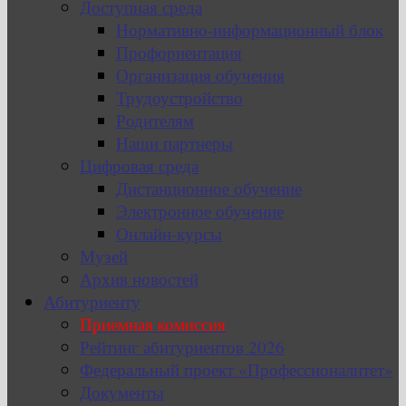
Доступная среда
Нормативно-информационный блок
Профориентация
Организация обучения
Трудоустройство
Родителям
Наши партнеры
Цифровая среда
Дистанционное обучение
Электронное обучение
Онлайн-курсы
Музей
Архив новостей
Абитуриенту
Приемная комиссия
Рейтинг абитуриентов 2026
Федеральный проект «Профессионалитет»
Документы