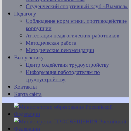
Студенческий спортивный клуб «Вымпел»
Педагогу
Соблюдение норм этики, противодействие
коррупции
Аттестация педагогических работников
Методическая работа
Методические рекомендации
Выпускнику
Центр содействия трудоустройству
Информация работодателям по
трудоустройству
Контакты
Карта сайта