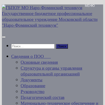
Перейти
к
содержимому
Найти:
Сведения о ПОО
Основные сведения
Структура и органы управления
образовательной организацией
Документы
Образование
Руководство
Педагогический состав
Материально-техническое обеспечение и