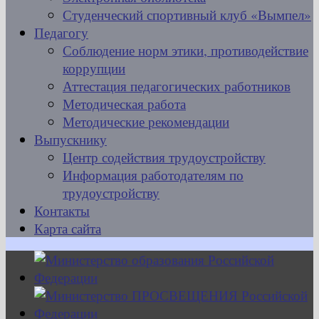
Студенческий спортивный клуб «Вымпел»
Педагогу
Соблюдение норм этики, противодействие
коррупции
Аттестация педагогических работников
Методическая работа
Методические рекомендации
Выпускнику
Центр содействия трудоустройству
Информация работодателям по
трудоустройству
Контакты
Карта сайта