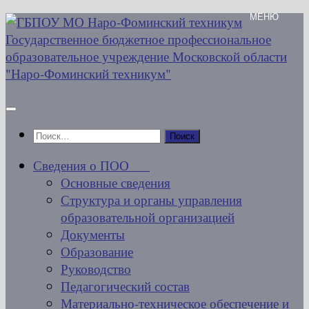
Перейти
к
содержимому
Найти:
Сведения о ПОО
Основные сведения
Структура и органы управления
образовательной организацией
Документы
Образование
Руководство
Педагогический состав
Материально-техническое обеспечение и