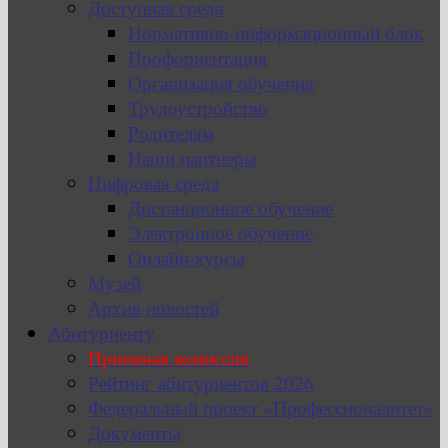
Доступная среда
Нормативно-информационный блок
Профориентация
Организация обучения
Трудоустройство
Родителям
Наши партнеры
Цифровая среда
Дистанционное обучение
Электронное обучение
Онлайн-курсы
Музей
Архив новостей
Абитуриенту
Приемная комиссия
Рейтинг абитуриентов 2026
Федеральный проект «Профессионалитет»
Документы