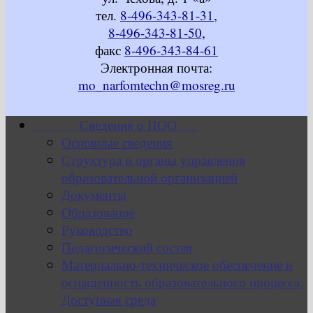
тел.
8-496-343-81-31
,
8-496-343-81-50
,
факс
8-496-343-84-61
Электронная почта:
mo_narfomtechn@mosreg.ru
Сведения о ПОО
Основные сведения
Структура и органы управления
образовательной организацией
Документы
Образование
Руководство
Педагогический состав
Материально-техническое обеспечение и
оснащенность образовательного процесса.
Доступная среда