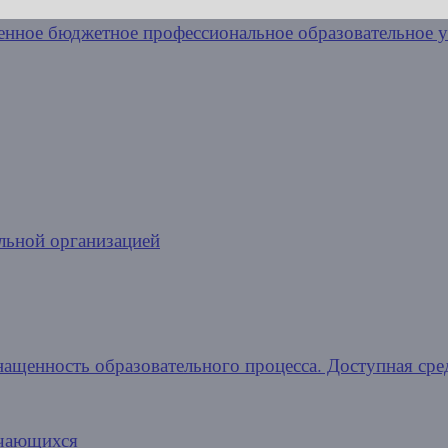
льной организацией
нащенность образовательного процесса. Доступная сре
учающихся