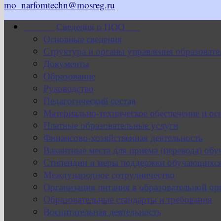
mo_narfomtechn@mosreg.ru
Сведения о ПОО
Основные сведения
Структура и органы управления образовате
Документы
Образование
Руководство
Педагогический состав
Материально-техническое обеспечение и ос
Платные образовательные услуги
Финансово-хозяйственная деятельность
Вакантные места для приема (перевода) об
Стипендии и меры поддержки обучающихс
Международное сотрудничество
Организация питания в образовательной ор
Образовательные стандарты и требования
Воспитательная деятельность