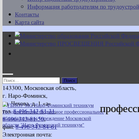
Информация работодателям по трудоустрой
Контакты
Карта сайта
Найти:
143300, Московская область,
г. Наро-Фоминск,
ул. Чехова, д. 1 «а»
професс
тел.
8-496-343-81-31
,
8-496-343-81-50
,
факс
8-496-343-84-61
Электронная почта: