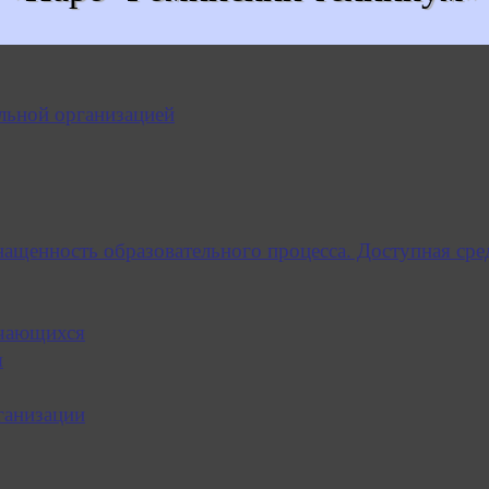
льной организацией
нащенность образовательного процесса. Доступная сре
учающихся
я
ганизации