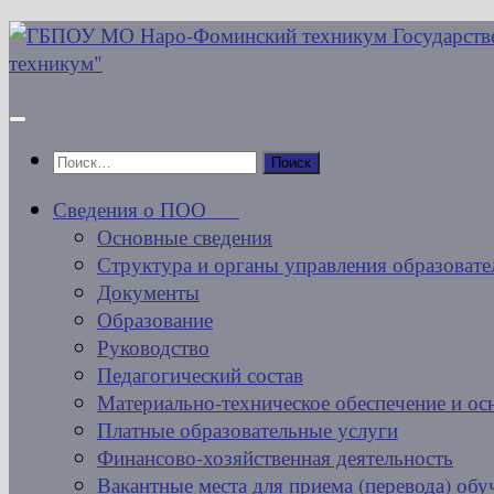
Перейти
к
содержимому
Найти:
Сведения о ПОО
Основные сведения
Структура и органы управления образовате
Документы
Образование
Руководство
Педагогический состав
Материально-техническое обеспечение и ос
Платные образовательные услуги
Финансово-хозяйственная деятельность
Вакантные места для приема (перевода) об