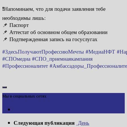
❗️Напоминаем, что для подачи заявления тебе
необходимы лишь:
📌 Паспорт
📌 Аттестат об основном общем образовании
📌 Подтвержденная запись на госуслугах
#ЗдесьПолучаютПрофессиюМечты
#МедиаНФТ
#На
#СПОмедиа
#СПО_приемнаякампания
#Профессионалитет
#Амбассадоры_Профессионалите
Мы в социальных сетях
Следующая публикация
День