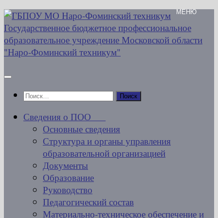
Перейти
к
содержимому
Найти:
Сведения о ПОО
Основные сведения
Структура и органы управления
образовательной организацией
Документы
Образование
Руководство
Педагогический состав
Материально-техническое обеспечение и