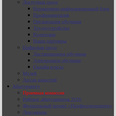
Доступная среда
Нормативно-информационный блок
Профориентация
Организация обучения
Трудоустройство
Родителям
Наши партнеры
Цифровая среда
Дистанционное обучение
Электронное обучение
Онлайн-курсы
Музей
Архив новостей
Абитуриенту
Приемная комиссия
Рейтинг абитуриентов 2026
Федеральный проект «Профессионалитет»
Документы