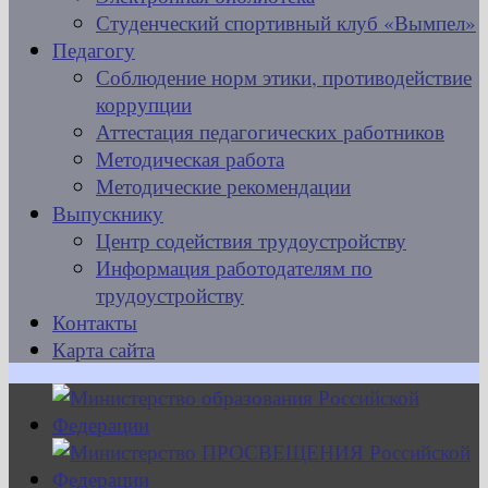
Студенческий спортивный клуб «Вымпел»
Педагогу
Соблюдение норм этики, противодействие
коррупции
Аттестация педагогических работников
Методическая работа
Методические рекомендации
Выпускнику
Центр содействия трудоустройству
Информация работодателям по
трудоустройству
Контакты
Карта сайта