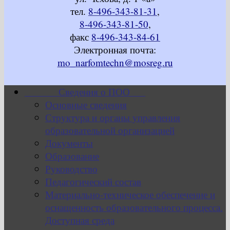
тел.
8-496-343-81-31
,
8-496-343-81-50
,
факс
8-496-343-84-61
Электронная почта:
mo_narfomtechn@mosreg.ru
Сведения о ПОО
Основные сведения
Структура и органы управления
образовательной организацией
Документы
Образование
Руководство
Педагогический состав
Материально-техническое обеспечение и
оснащенность образовательного процесса.
Доступная среда