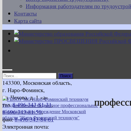
Информация работодателям по трудоустрой
Контакты
Карта сайта
Найти:
143300, Московская область,
г. Наро-Фоминск,
ул. Чехова, д. 1 «а»
професс
тел.
8-496-343-81-31
,
8-496-343-81-50
,
факс
8-496-343-84-61
Электронная почта: