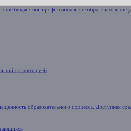
льной организацией
нащенность образовательного процесса. Доступная сре
учающихся