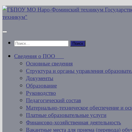
Перейти
к
содержимому
Найти:
Сведения о ПОО
Основные сведения
Структура и органы управления образовате
Документы
Образование
Руководство
Педагогический состав
Материально-техническое обеспечение и ос
Платные образовательные услуги
Финансово-хозяйственная деятельность
Вакантные места для приема (перевода) об