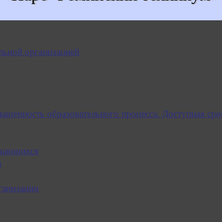
льной организацией
нащенность образовательного процесса. Доступная сре
учающихся
я
ганизации