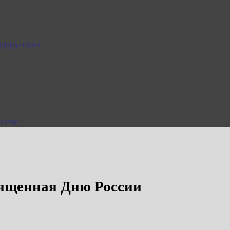
коррупции
ству
вященная Дню России