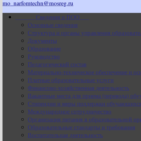
mo_narfomtechn@mosreg.ru
Сведения о ПОО
Основные сведения
Структура и органы управления образовате
Документы
Образование
Руководство
Педагогический состав
Материально-техническое обеспечение и ос
Платные образовательные услуги
Финансово-хозяйственная деятельность
Вакантные места для приема (перевода) об
Стипендии и меры поддержки обучающихс
Международное сотрудничество
Организация питания в образовательной ор
Образовательные стандарты и требования
Воспитательная деятельность