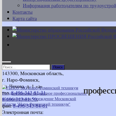
Информация работодателям по трудоустрой
Контакты
Карта сайта
Найти:
143300, Московская область,
г. Наро-Фоминск,
ул. Чехова, д. 1 «а»
професс
тел.
8-496-343-81-31
,
8-496-343-81-50
,
факс
8-496-343-84-61
Электронная почта: