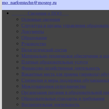
mo_narfomtechn@mosreg.ru
Сведения о ПОО
Основные сведения
Структура и органы управления образовате
Документы
Образование
Руководство
Педагогический состав
Материально-техническое обеспечение и ос
Платные образовательные услуги
Финансово-хозяйственная деятельность
Вакантные места для приема (перевода) об
Стипендии и меры поддержки обучающихс
Международное сотрудничество
Организация питания в образовательной ор
Образовательные стандарты и требования
Воспитательная деятельность