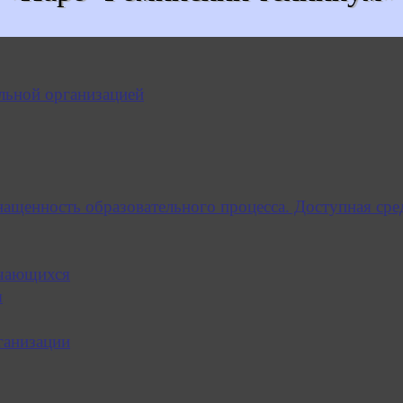
льной организацией
нащенность образовательного процесса. Доступная сре
учающихся
я
ганизации