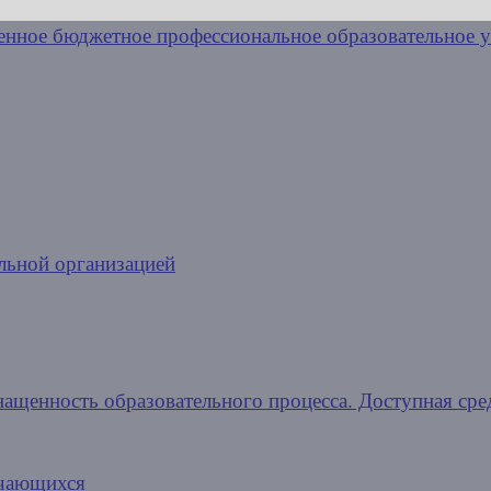
льной организацией
нащенность образовательного процесса. Доступная сре
учающихся