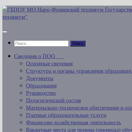
Перейти
к
содержимому
Найти:
Сведения о ПОО
Основные сведения
Структура и органы управления образовате
Документы
Образование
Руководство
Педагогический состав
Материально-техническое обеспечение и ос
Платные образовательные услуги
Финансово-хозяйственная деятельность
Вакантные места для приема (перевода) об