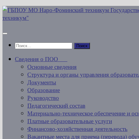
Перейти
к
содержимому
Найти:
Сведения о ПОО
Основные сведения
Структура и органы управления образовате
Документы
Образование
Руководство
Педагогический состав
Материально-техническое обеспечение и ос
Платные образовательные услуги
Финансово-хозяйственная деятельность
Вакантные места для приема (перевода) об