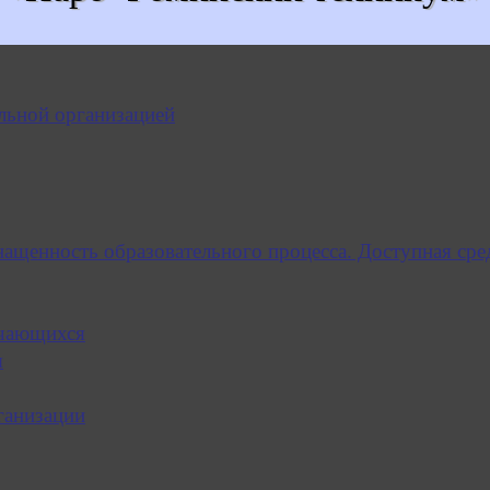
льной организацией
нащенность образовательного процесса. Доступная сре
учающихся
я
ганизации