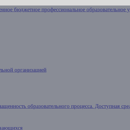
льной организацией
нащенность образовательного процесса. Доступная сре
учающихся