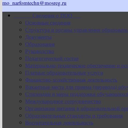
mo_narfomtechn@mosreg.ru
Сведения о ПОО
Основные сведения
Структура и органы управления образовате
Документы
Образование
Руководство
Педагогический состав
Материально-техническое обеспечение и ос
Платные образовательные услуги
Финансово-хозяйственная деятельность
Вакантные места для приема (перевода) об
Стипендии и меры поддержки обучающихс
Международное сотрудничество
Организация питания в образовательной ор
Образовательные стандарты и требования
Воспитательная деятельность