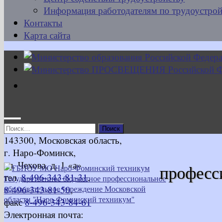
Информация работодателям по трудоустрой
Контакты
Карта сайта
Найти:
143300, Московская область,
г. Наро-Фоминск,
ул. Чехова, д. 1 «а»
професс
тел.
8-496-343-81-31
,
8-496-343-81-50
,
факс
8-496-343-84-61
Электронная почта: