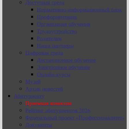
Доступная среда
Нормативно-информационный блок
Профориентация
Организация обучения
Трудоустройство
Родителям
Наши партнеры
Цифровая среда
Дистанционное обучение
Электронное обучение
Онлайн-курсы
Музей
Архив новостей
Абитуриенту
Приемная комиссия
Рейтинг абитуриентов 2026
Федеральный проект «Профессионалитет»
Документы