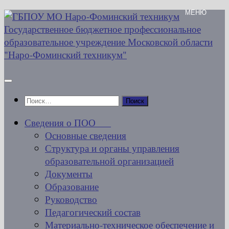
Перейти
к
содержимому
Найти:
Сведения о ПОО
Основные сведения
Структура и органы управления
образовательной организацией
Документы
Образование
Руководство
Педагогический состав
Материально-техническое обеспечение и