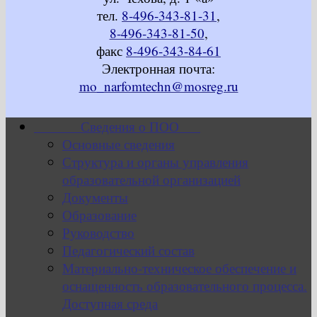
тел.
8-496-343-81-31
,
8-496-343-81-50
,
факс
8-496-343-84-61
Электронная почта:
mo_narfomtechn@mosreg.ru
Сведения о ПОО
Основные сведения
Структура и органы управления
образовательной организацией
Документы
Образование
Руководство
Педагогический состав
Материально-техническое обеспечение и
оснащенность образовательного процесса.
Доступная среда