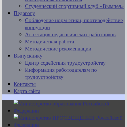
Студенческий спортивный клуб «Вымпел»
Педагогу
Соблюдение норм этики, противодействие
коррупции
Аттестация педагогических работников
Методическая работа
Методические рекомендации
Выпускнику
Центр содействия трудоустройству
Информация работодателям по
трудоустройству
Контакты
Карта сайта