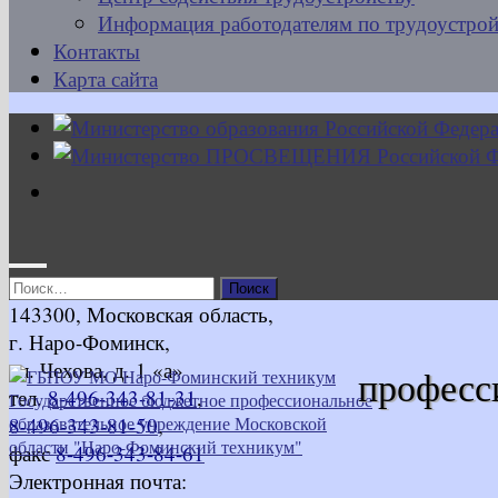
Информация работодателям по трудоустрой
Контакты
Карта сайта
Найти:
143300, Московская область,
г. Наро-Фоминск,
ул. Чехова, д. 1 «а»
професс
тел.
8-496-343-81-31
,
8-496-343-81-50
,
факс
8-496-343-84-61
Электронная почта: