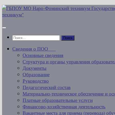
Перейти
к
содержимому
Найти:
Сведения о ПОО
Основные сведения
Структура и органы управления образовате
Документы
Образование
Руководство
Педагогический состав
Материально-техническое обеспечение и ос
Платные образовательные услуги
Финансово-хозяйственная деятельность
Вакантные места для приема (перевода) об