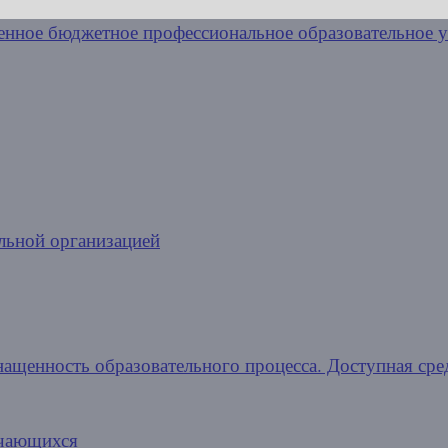
льной организацией
нащенность образовательного процесса. Доступная сре
учающихся