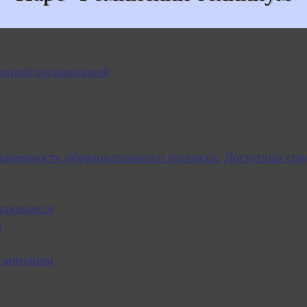
льной организацией
нащенность образовательного процесса. Доступная сре
учающихся
я
ганизации