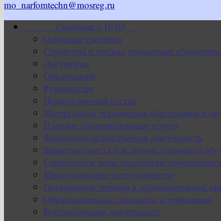
mo_narfomtechn@mosreg.ru
Сведения о ПОО
Основные сведения
Структура и органы управления образовате
Документы
Образование
Руководство
Педагогический состав
Материально-техническое обеспечение и ос
Платные образовательные услуги
Финансово-хозяйственная деятельность
Вакантные места для приема (перевода) об
Стипендии и меры поддержки обучающихс
Международное сотрудничество
Организация питания в образовательной ор
Образовательные стандарты и требования
Воспитательная деятельность