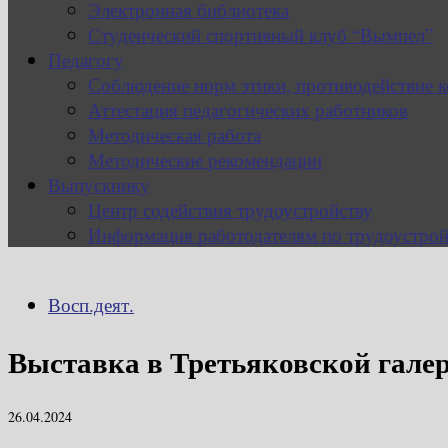
Электронная библиотека
Студенческий спортивный клуб “Вымпел”
Педагогу
Соблюдение норм этики, противодействие 
Аттестация педагогических работников
Методическая работа
Методические рекомендации
Выпускнику
Центр содействия трудоустройству
Информация работодателям по трудоустрой
Восп.деят.
Выставка в Третьяковской галер
26.04.2024