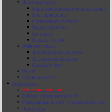
Доступная среда
Нормативно-информационный блок
Профориентация
Организация обучения
Трудоустройство
Родителям
Наши партнеры
Цифровая среда
Дистанционное обучение
Электронное обучение
Онлайн-курсы
Музей
Архив новостей
Абитуриенту
Приемная комиссия
Рейтинг абитуриентов 2026
Федеральный проект «Профессионалитет»
Документы