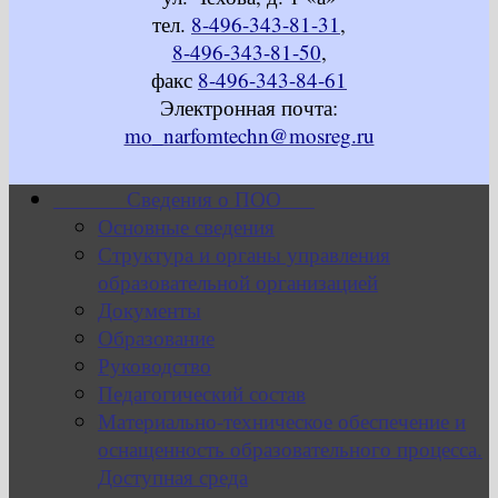
тел.
8-496-343-81-31
,
8-496-343-81-50
,
факс
8-496-343-84-61
Электронная почта:
mo_narfomtechn@mosreg.ru
Сведения о ПОО
Основные сведения
Структура и органы управления
образовательной организацией
Документы
Образование
Руководство
Педагогический состав
Материально-техническое обеспечение и
оснащенность образовательного процесса.
Доступная среда