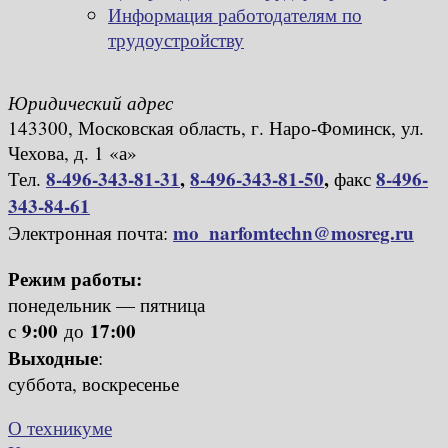
Информация работодателям по
трудоустройству
Юридический адрес
143300, Московская область, г. Наро-Фоминск, ул.
Чехова, д. 1 «а»
8-496-343-81-31
,
8-496-343-81-50
,
8-496-
Тел.
факс
343-84-61
mo_narfomtechn@mosreg.ru
Электронная почта:
Режим работы:
понедельник — пятница
9:00
17:00
с
до
Выходные
:
суббота, воскресенье
О техникуме