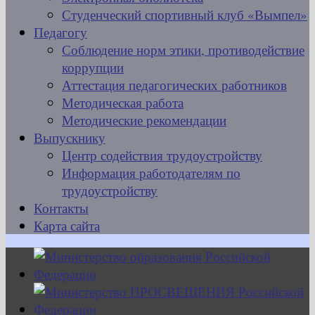
Студенческий спортивный клуб «Вымпел»
Педагогу
Соблюдение норм этики, противодействие
коррупции
Аттестация педагогических работников
Методическая работа
Методические рекомендации
Выпускнику
Центр содействия трудоустройству
Информация работодателям по
трудоустройству
Контакты
Карта сайта