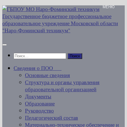
Перейти
к
содержимому
Найти:
Сведения о ПОО
Основные сведения
Структура и органы управления
образовательной организацией
Документы
Образование
Руководство
Педагогический состав
Материально-техническое обеспечение и