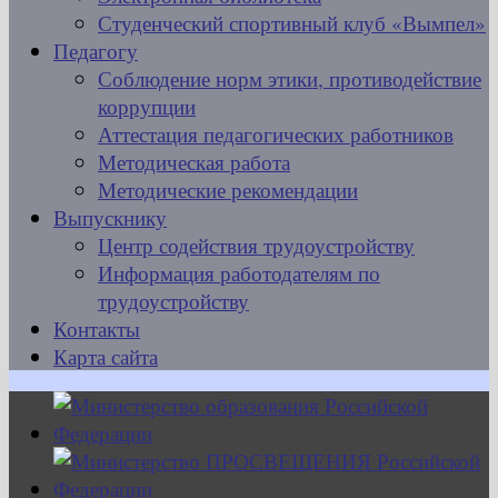
Студенческий спортивный клуб «Вымпел»
Педагогу
Соблюдение норм этики, противодействие
коррупции
Аттестация педагогических работников
Методическая работа
Методические рекомендации
Выпускнику
Центр содействия трудоустройству
Информация работодателям по
трудоустройству
Контакты
Карта сайта