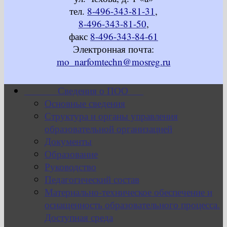
тел.
8-496-343-81-31
,
8-496-343-81-50
,
факс
8-496-343-84-61
Электронная почта:
mo_narfomtechn@mosreg.ru
Сведения о ПОО
Основные сведения
Структура и органы управления
образовательной организацией
Документы
Образование
Руководство
Педагогический состав
Материально-техническое обеспечение и
оснащенность образовательного процесса.
Доступная среда