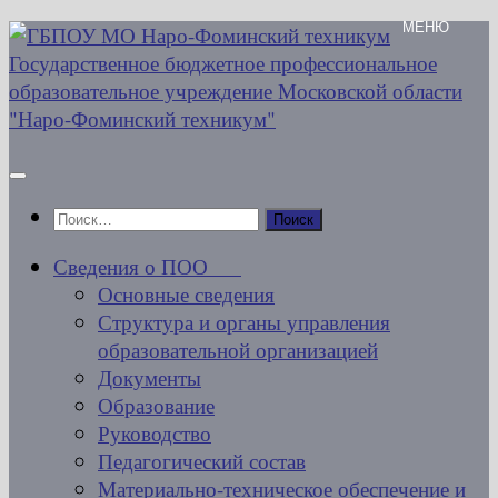
Перейти
к
содержимому
Найти:
Сведения о ПОО
Основные сведения
Структура и органы управления
образовательной организацией
Документы
Образование
Руководство
Педагогический состав
Материально-техническое обеспечение и