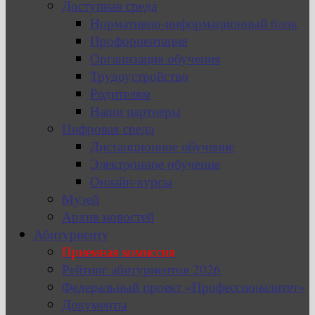
Доступная среда
Нормативно-информационный блок
Профориентация
Организация обучения
Трудоустройство
Родителям
Наши партнеры
Цифровая среда
Дистанционное обучение
Электронное обучение
Онлайн-курсы
Музей
Архив новостей
Абитуриенту
Приемная комиссия
Рейтинг абитуриентов 2026
Федеральный проект «Профессионалитет»
Документы