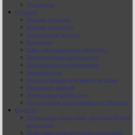
Документы
Студенту
Целевое обучение
Кабинет психолога
Электронный журнал
Родителям
Сайт «Дистанционное обучение»
Воспитательная деятельность
Дополнительное образование
Онлайн-курсы
Государственная итоговая аттестация
Расписание занятий
Электронная библиотека
Студенческий спортивный клуб “Вымпел”
Педагогу
Соблюдение норм этики, противодействие
коррупции
Аттестация педагогических работников