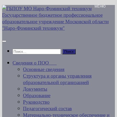
Перейти
к
содержимому
Найти:
Сведения о ПОО
Основные сведения
Структура и органы управления
образовательной организацией
Документы
Образование
Руководство
Педагогический состав
Материально-техническое обеспечение и