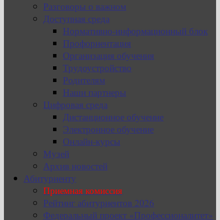
Разговоры о важном
Доступная среда
Нормативно-информационный блок
Профориентация
Организация обучения
Трудоустройство
Родителям
Наши партнеры
Цифровая среда
Дистанционное обучение
Электронное обучение
Онлайн-курсы
Музей
Архив новостей
Абитуриенту
Приемная комиссия
Рейтинг абитуриентов 2026
Федеральный проект «Профессионалитет»