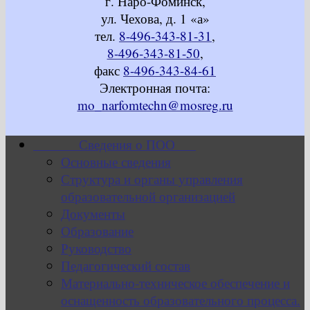
г. Наро-Фоминск,
ул. Чехова, д. 1 «а»
тел.
8-496-343-81-31
,
8-496-343-81-50
,
факс
8-496-343-84-61
Электронная почта:
mo_narfomtechn@mosreg.ru
Сведения о ПОО
Основные сведения
Структура и органы управления
образовательной организацией
Документы
Образование
Руководство
Педагогический состав
Материально-техническое обеспечение и
оснащенность образовательного процесса.