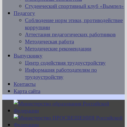
Студенческий спортивный клуб «Вымпел»
Педагогу
Соблюдение норм этики, противодействие
коррупции
Аттестация педагогических работников
Методическая работа
Методические рекомендации
Выпускнику
Центр содействия трудоустройству
Информация работодателям по
трудоустройству
Контакты
Карта сайта