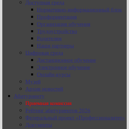
Доступная среда
Нормативно-информационный блок
Профориентация
Организация обучения
Трудоустройство
Родителям
Наши партнеры
Цифровая среда
Дистанционное обучение
Электронное обучение
Онлайн-курсы
Музей
Архив новостей
Абитуриенту
Приемная комиссия
Рейтинг абитуриентов 2026
Федеральный проект «Профессионалитет»
Документы