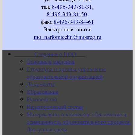
тел.
8-496-343-81-31
,
8-496-343-81-50
,
факс
8-496-343-84-61
Электронная почта:
mo_narfomtechn@mosreg.ru
Сведения о ПОО
Основные сведения
Структура и органы управления
образовательной организацией
Документы
Образование
Руководство
Педагогический состав
Материально-техническое обеспечение и
оснащенность образовательного процесса.
Доступная среда