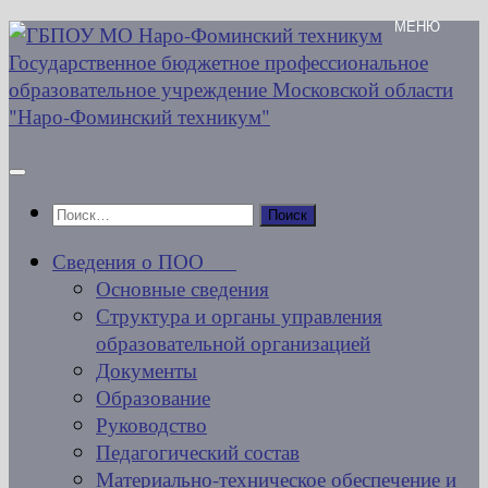
Перейти
к
содержимому
Найти:
Сведения о ПОО
Основные сведения
Структура и органы управления
образовательной организацией
Документы
Образование
Руководство
Педагогический состав
Материально-техническое обеспечение и