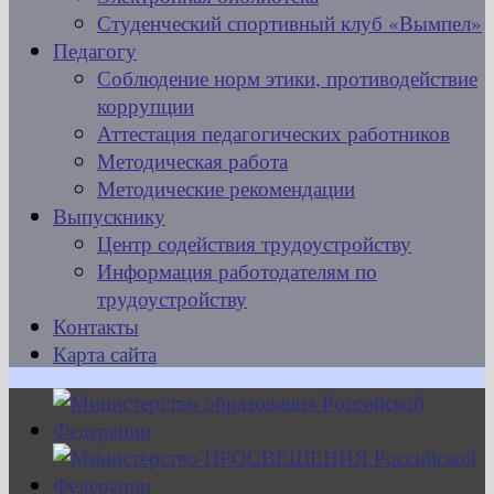
Студенческий спортивный клуб «Вымпел»
Педагогу
Соблюдение норм этики, противодействие
коррупции
Аттестация педагогических работников
Методическая работа
Методические рекомендации
Выпускнику
Центр содействия трудоустройству
Информация работодателям по
трудоустройству
Контакты
Карта сайта