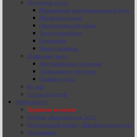
Доступная среда
Нормативно-информационный блок
Профориентация
Организация обучения
Трудоустройство
Родителям
Наши партнеры
Цифровая среда
Дистанционное обучение
Электронное обучение
Онлайн-курсы
Музей
Архив новостей
Абитуриенту
Приемная комиссия
Рейтинг абитуриентов 2026
Федеральный проект «Профессионалитет»
Документы