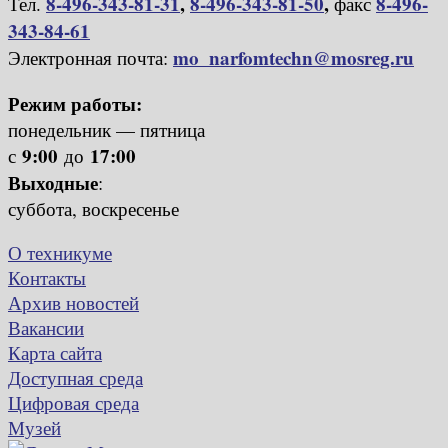
8-496-343-81-31
,
8-496-343-81-50
,
8-496-
Тел.
факс
343-84-61
mo_narfomtechn@mosreg.ru
Электронная почта:
Режим работы:
понедельник — пятница
9:00
17:00
с
до
Выходные
:
суббота, воскресенье
О техникуме
Контакты
Архив новостей
Вакансии
Карта сайта
Доступная среда
Цифровая среда
Музей