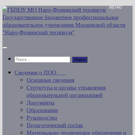
Перейти
к
содержимому
Найти:
Сведения о ПОО
Основные сведения
Структура и органы управления
образовательной организацией
Документы
Образование
Руководство
Педагогический состав
Материально-техническое обеспечение и