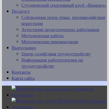
Студенческий спортивный клуб «Вымпел»
Педагогу
Соблюдение норм этики, противодействие
коррупции
Аттестация педагогических работников
Методическая работа
Методические рекомендации
Выпускнику
Центр содействия трудоустройству
Информация работодателям по
трудоустройству
Контакты
Карта сайта