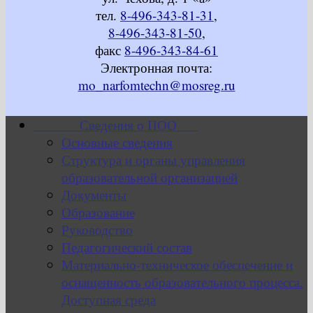
тел.
8-496-343-81-31
,
8-496-343-81-50
,
факс
8-496-343-84-61
Электронная почта:
mo_narfomtechn@mosreg.ru
Сведения о ПОО
Основные сведения
Структура и органы управления
образовательной организацией
Документы
Образование
Руководство
Педагогический состав
Материально-техническое обеспечение и
оснащенность образовательного процесса.
Доступная среда