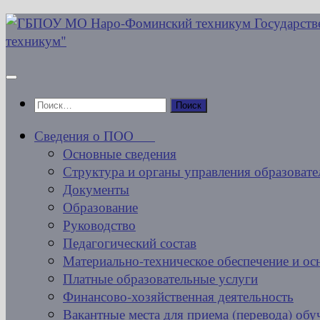
Перейти
к
содержимому
Найти:
Сведения о ПОО
Основные сведения
Структура и органы управления образовате
Документы
Образование
Руководство
Педагогический состав
Материально-техническое обеспечение и ос
Платные образовательные услуги
Финансово-хозяйственная деятельность
Вакантные места для приема (перевода) об