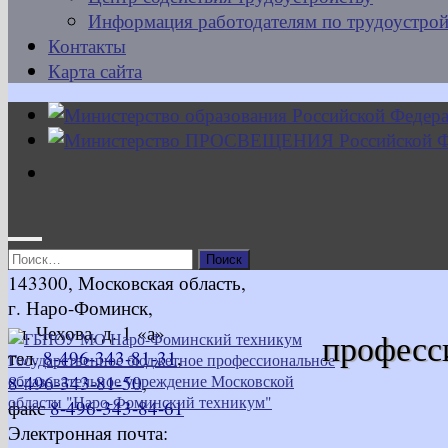
Информация работодателям по трудоустрой
Контакты
Карта сайта
Найти:
143300, Московская область,
г. Наро-Фоминск,
ул. Чехова, д. 1 «а»
професс
тел.
8-496-343-81-31
,
8-496-343-81-50
,
факс
8-496-343-84-61
Электронная почта: