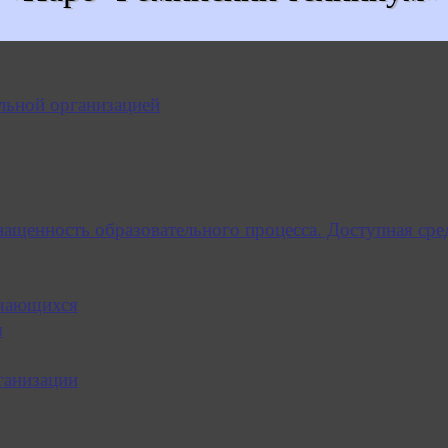
льной организацией
нащенность образовательного процесса. Доступная сре
учающихся
я
ганизации