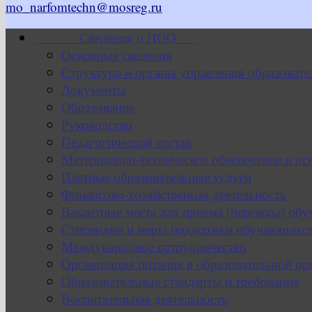
mo_narfomtechn@mosreg.ru
Сведения о ПОО
Основные сведения
Структура и органы управления образовате
Документы
Образование
Руководство
Педагогический состав
Материально-техническое обеспечение и ос
Платные образовательные услуги
Финансово-хозяйственная деятельность
Вакантные места для приема (перевода) об
Стипендии и меры поддержки обучающихс
Международное сотрудничество
Организация питания в образовательной ор
Образовательные стандарты и требования
Воспитательная деятельность