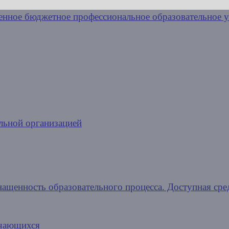
льной организацией
нащенность образовательного процесса. Доступная сре
учающихся