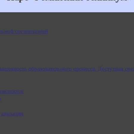
льной организацией
нащенность образовательного процесса. Доступная сре
учающихся
я
ганизации