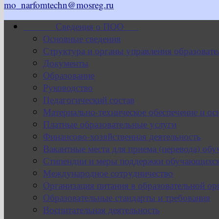
mo_narfomtechn@mosreg.ru
Сведения о ПОО
Основные сведения
Структура и органы управления образовате
Документы
Образование
Руководство
Педагогический состав
Материально-техническое обеспечение и ос
Платные образовательные услуги
Финансово-хозяйственная деятельность
Вакантные места для приема (перевода) об
Стипендии и меры поддержки обучающихс
Международное сотрудничество
Организация питания в образовательной ор
Образовательные стандарты и требования
Воспитательная деятельность