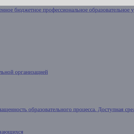
льной организацией
нащенность образовательного процесса. Доступная сре
учающихся