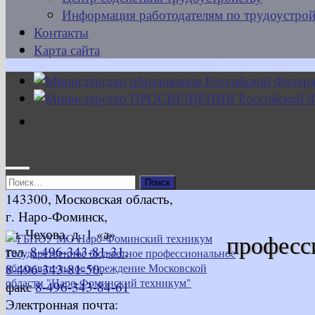
Информация работодателям по трудоустрой
Контакты
Карта сайта
Найти:
143300, Московская область,
г. Наро-Фоминск,
ул. Чехова, д. 1 «а»
професс
тел.
8-496-343-81-31
,
8-496-343-81-50
,
факс
8-496-343-84-61
Электронная почта: