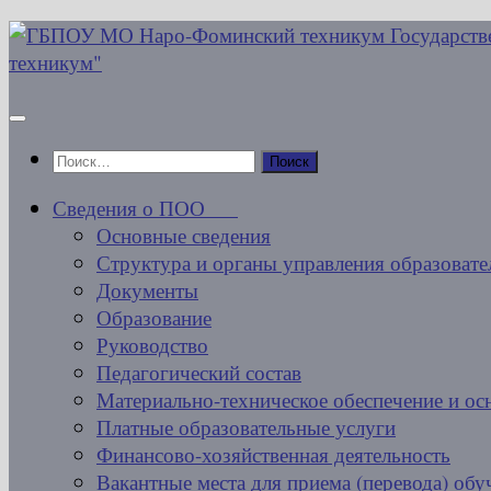
Перейти
к
содержимому
Найти:
Сведения о ПОО
Основные сведения
Структура и органы управления образовате
Документы
Образование
Руководство
Педагогический состав
Материально-техническое обеспечение и ос
Платные образовательные услуги
Финансово-хозяйственная деятельность
Вакантные места для приема (перевода) об