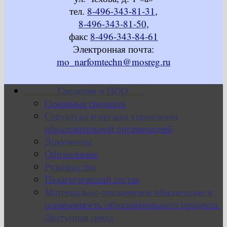
тел.
8-496-343-81-31
,
8-496-343-81-50
,
факс
8-496-343-84-61
Электронная почта:
mo_narfomtechn@mosreg.ru
Сведения о ПОО
Основные сведения
Структура и органы управления
образовательной организацией
Документы
Образование
Руководство
Педагогический состав
Материально-техническое обеспечение и
оснащенность образовательного процесса.
Доступная среда