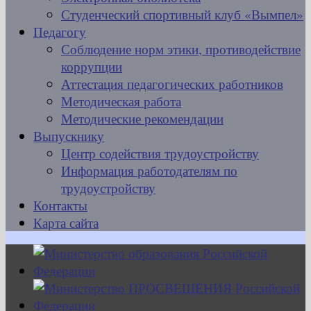
Студенческий спортивный клуб «Вымпел»
Педагогу
Соблюдение норм этики, противодействие
коррупции
Аттестация педагогических работников
Методическая работа
Методические рекомендации
Выпускнику
Центр содействия трудоустройству
Информация работодателям по
трудоустройству
Контакты
Карта сайта