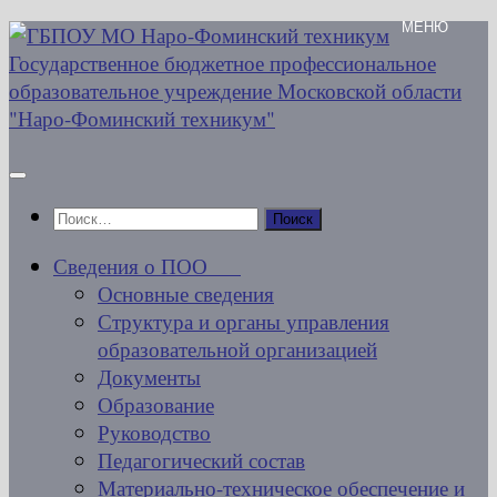
Перейти
к
содержимому
Найти:
Сведения о ПОО
Основные сведения
Структура и органы управления
образовательной организацией
Документы
Образование
Руководство
Педагогический состав
Материально-техническое обеспечение и