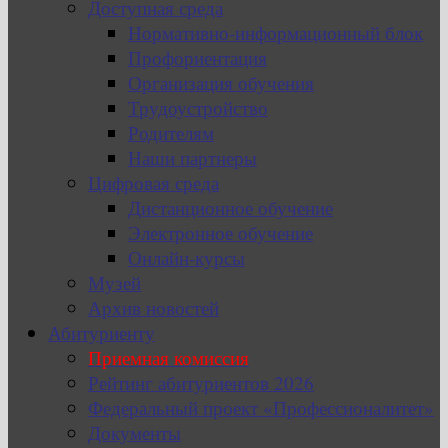
Доступная среда
Нормативно-информационный блок
Профориентация
Организация обучения
Трудоустройство
Родителям
Наши партнеры
Цифровая среда
Дистанционное обучение
Электронное обучение
Онлайн-курсы
Музей
Архив новостей
Абитуриенту
Приемная комиссия
Рейтинг абитуриентов 2026
Федеральный проект «Профессионалитет»
Документы